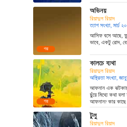
অভিনয়
রিয়াদুল রিয়াদ
ত্যাগ সংখ্যা, মার্চ ২
আসিফ বসে আছে, ফু
ভাবে, একটু রোদ, ব
গল্প
কালচে ব্যথা
রিয়াদুল রিয়াদ
অস্থিরতা সংখ্যা, জা
আফনান এক ঝটকায় দূ
ছুঁয়ে মিথ্যে কথা ব
আফনান? কার কাছে 
গল্প
টুলু
রিয়াদুল রিয়াদ