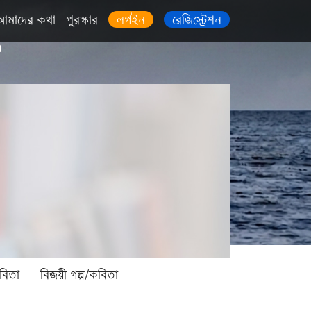
আমাদের কথা
পুরস্কার
লগইন
রেজিস্ট্রেশন
বিতা
বিজয়ী গল্প/কবিতা