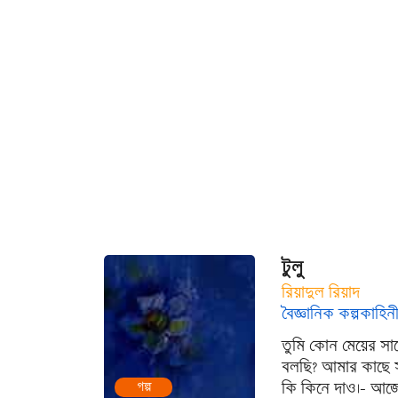
টুলু
রিয়াদুল রিয়াদ
বৈজ্ঞানিক কল্পকাহিন
তুমি কোন মেয়ের সা
বলছি? আমার কাছে স
কি কিনে দাও।- আজে
গল্প