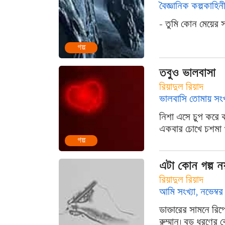
বৈজ্ঞানিক কল্পকাহিনী
- তুমি কোন মেয়ের 
গল্প
তবুও ভালবাসা
রিয়াদুল রিয়াদ
ভালবাসি তোমায় সংখ্
নিশা এসে চুপ করে ব
একবার চোখে চশমা প
গল্প
এটা কোন গল্প ন
রিয়াদুল রিয়াদ
আমি সংখ্যা, নভেম্ব
ডাক্তারের সামনে রি
রুম্মান। বড় ধরণের