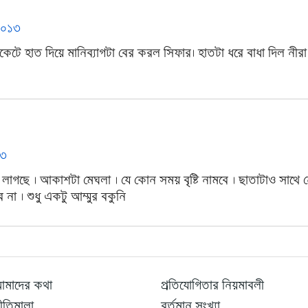
 ২০১৩
েটে হাত দিয়ে মানিব্যাগটা বের করল সিফার। হাতটা ধরে বাধা দিল নীরা
১৩
াগছে । আকাশটা মেঘলা । যে কোন সময় বৃষ্টি নামবে । ছাতাটাও সাথে ন
না । শুধু একটু আম্মুর বকুনি
মাদের কথা
প্রতিযোগিতার নিয়মাবলী
ীতিমালা
বর্তমান সংখ্যা