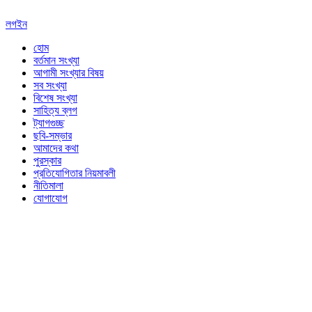
লগইন
হোম
বর্তমান সংখ্যা
আগামী সংখ্যার বিষয়
সব সংখ্যা
বিশেষ সংখ্যা
সাহিত্য ব্লগ
ট্যাগগুচ্ছ
ছবি-সম্ভার
আমাদের কথা
পুরস্কার
প্রতিযোগিতার নিয়মাবলী
নীতিমালা
যোগাযোগ