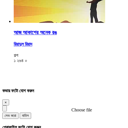
আজ আকাশের অনেক রঙ
রিয়াদুল রিয়াদ
গল্প
১
২৬৪
০
কভার ফটো যোগ করুন
×
Choose file
সেভ করো
বাতিল
প্রোফাইল ফটো যোগ করুন