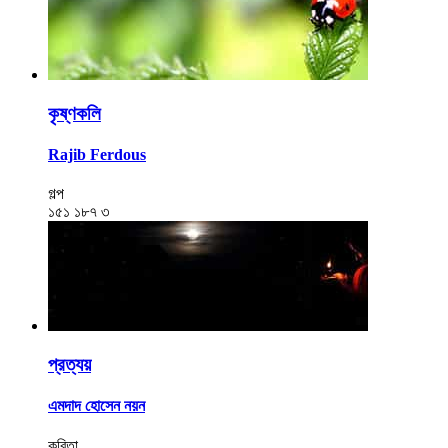
কৃষ্ণকলি
Rajib Ferdous
গল্প
১৫১
১৮৭
৩
প্রত্যয়
এমদাদ হোসেন নয়ন
কবিতা