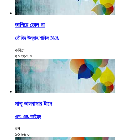
জাগিয়ে তোল মা
তৌহিদ উল্লাহ শাকিল N/A
কবিতা
৫০
৩১৭
০
মাতৃ ভালবাসার টানে
এস. এম. কাইয়ুম
গল্প
১৩
৬৬
০