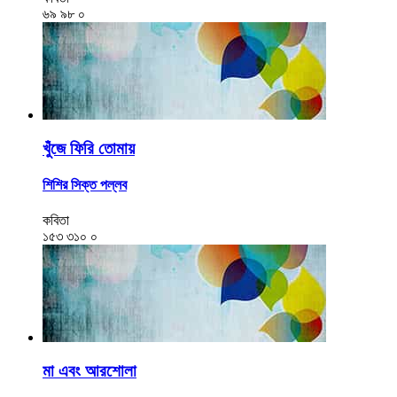
৬৯
৯৮
০
খুঁজে ফিরি তোমায়
শিশির সিক্ত পল্লব
কবিতা
১৫৩
৩১০
০
মা এবং আরশোলা