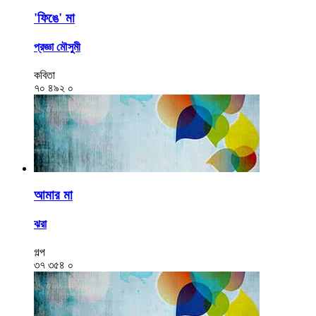
'ফিঙে' মা
প্রজ্ঞা মৌসুমী
কবিতা
৭০
৪৯২
০
আমার মা
ঝরা
গল্প
৩৭
৩৫৪
০