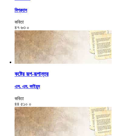
বিপ্রদাস
কবিতা
৪৭
৬৩
০
কষ্টের রূপ-রূপান্তর
এস. এম. কাইয়ুম
কবিতা
৪৪
৫১০
০