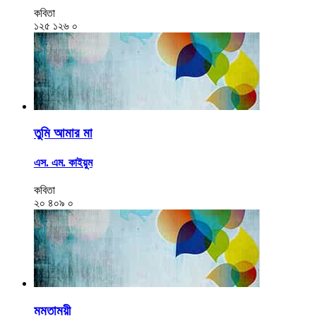
কবিতা
১২৫
১২৬
০
তুমি আমার মা
এস. এম. কাইয়ুম
কবিতা
২০
৪০৯
০
মমতাময়ী