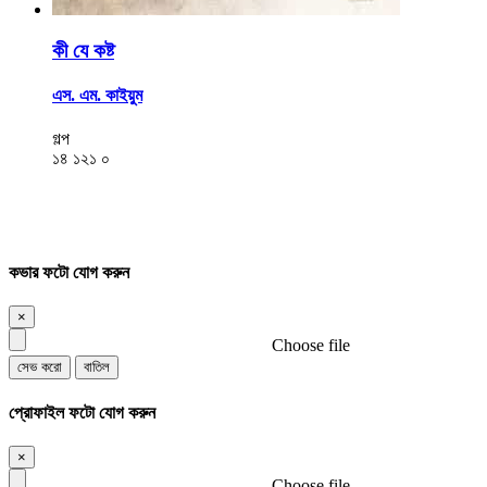
কী যে কষ্ট
এস. এম. কাইয়ুম
গল্প
১৪
১২১
০
কভার ফটো যোগ করুন
×
Choose file
সেভ করো
বাতিল
প্রোফাইল ফটো যোগ করুন
×
Choose file