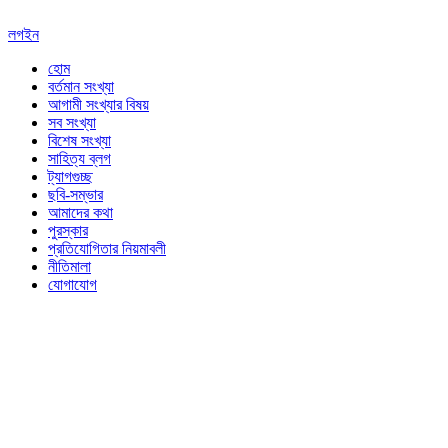
লগইন
হোম
বর্তমান সংখ্যা
আগামী সংখ্যার বিষয়
সব সংখ্যা
বিশেষ সংখ্যা
সাহিত্য ব্লগ
ট্যাগগুচ্ছ
ছবি-সম্ভার
আমাদের কথা
পুরস্কার
প্রতিযোগিতার নিয়মাবলী
নীতিমালা
যোগাযোগ