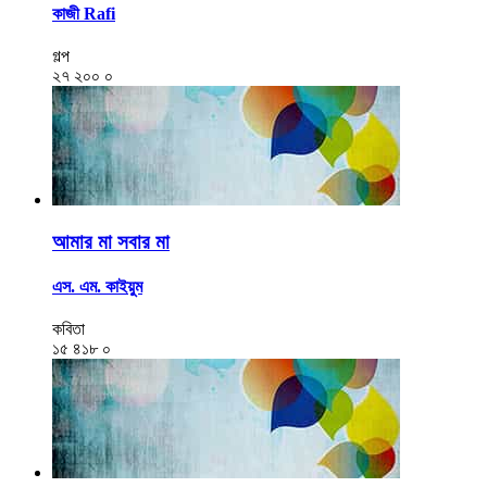
কাজী Rafi
গল্প
২৭
২০০
০
আমার মা সবার মা
এস. এম. কাইয়ুম
কবিতা
১৫
৪১৮
০