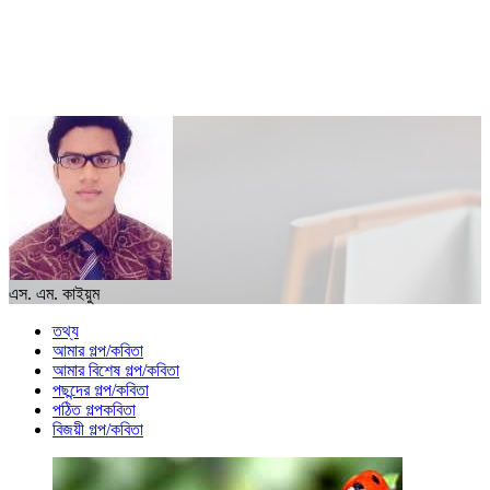
এস. এম. কাইয়ুম
তথ্য
আমার গল্প/কবিতা
আমার বিশেষ গল্প/কবিতা
পছন্দের গল্প/কবিতা
পঠিত গল্পকবিতা
বিজয়ী গল্প/কবিতা