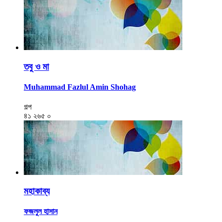
তবু ও মা
Muhammad Fazlul Amin Shohag
গল্প
৪১
২৬৫
০
মহাকাব্য
ফজলুল হাসান