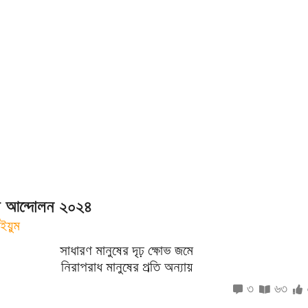
র আন্দোলন ২০২৪
ইয়ুম
সাধারণ মানুষের দৃঢ় ক্ষোভ জমে
নিরাপরাধ মানুষের প্রতি অন্যায়
৩
৬৩