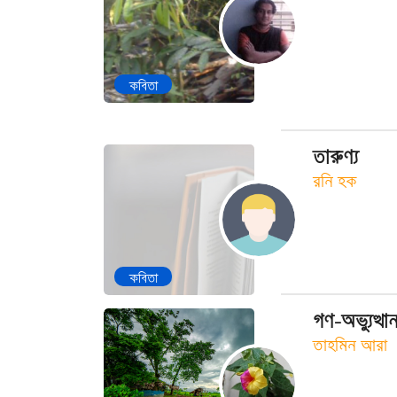
কবিতা
তারুণ্য
রনি হক
কবিতা
গণ-অভ্যুত্থ
তাহমিন আরা