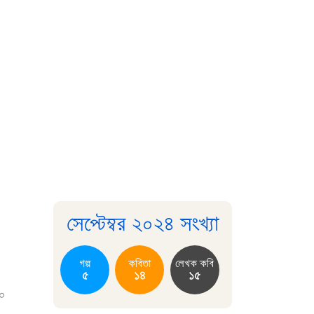
সেপ্টেম্বর ২০২৪ সংখ্যা
গল্প
কবিতা
লেখক কবি
৫
১৪
১৫
০