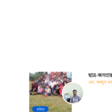
ছাত্র-জনতা
এম. আব্দুল কা
কবিতা