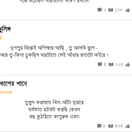
গর্জে উঠেছিল সারাবাংলা ভীষণ রকমে।
২
১৭৮
ুলিঙ্গ
্ত
দুপপুর থিক্কেই অপিক্ষায় আছি , তু আসবি বুলে -
আর তু-কিনা ঢুকছিস ঘরটোতে সেই আঁধার রাতটো কইরে !
৪
১২৩
কাশের পানে
 Ahmed
তুমুল করাঘাত খিল-আঁটা দুয়ারে
ঘর্মস্নাত ছটফট করছি কেবল
বদ্ধ কুঠরিতে কাপুরুষ একা।
৮
৪৩৪