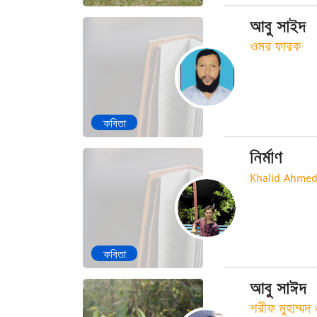
আবু সাইদ
ওমর ফারক
কবিতা
নির্মাণ
Khalid Ahme
কবিতা
আবু সাঈদ
শরীফ মুহাম্মদ 