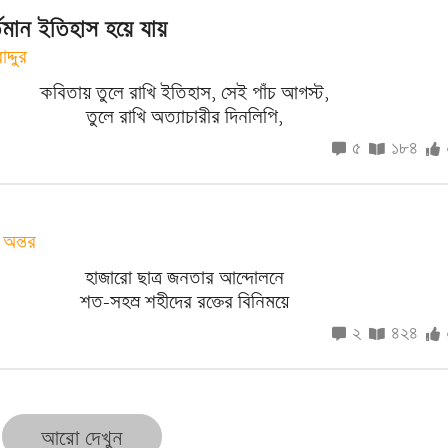
তমান ইতিহাস হয়ে যায়
্দুর
কবিতায় তুলে রাখি ইতিহাস, সেই পাঁচ আগস্ট,
তুলে রাখি অত্যাচারীর দিনলিপি,
৫
১৮৪
অন্তর
হাজারো ছাত্র জনতার আন্দোলনে
শত-সহস্র শহীদের রক্তের বিনিময়ে
২
৪২৪
আরো দেখুন