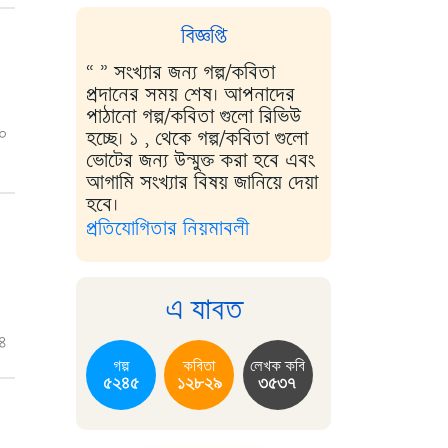
বিজ্ঞপ্তি
“ ” সংখ্যার জন্য গল্প/কবিতা
প্রদানের সময় শেষ। আপনাদের
পাঠানো গল্প/কবিতা গুলো রিভিউ
০
হচ্ছে। ১ , থেকে গল্প/কবিতা গুলো
ভোটের জন্য উন্মুক্ত করা হবে এবং
আগামি সংখ্যার বিষয় জানিয়ে দেয়া
হবে।
প্রতিযোগিতার নিয়মাবলী
এ যাবত
৪
গল্প
কবিতা
লেখক কবি
৫২৪৫
১২৮২৯
৩৫৩৭