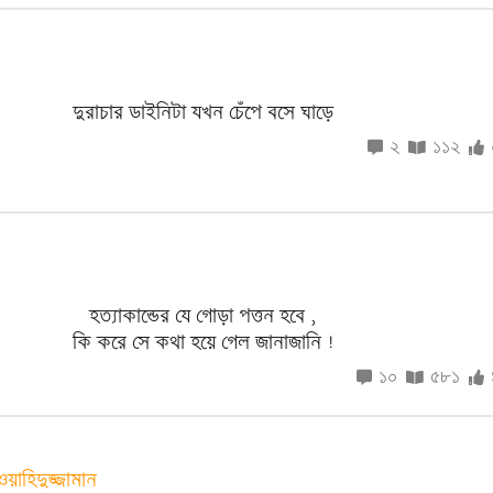
দুরাচার ডাইনিটা যখন চেঁপে বসে ঘাড়ে
২
১১২
d
হত্যাকান্ডের যে গোড়া পত্তন হবে ,
কি করে সে কথা হয়ে গেল জানাজানি !
১০
৫৮১
ওয়াহিদুজ্জামান