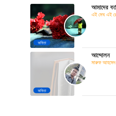
আমাদের বর্
এই মেঘ এই রোদ
কবিতা
আন্দোলন
মারুফ আহমেদ 
কবিতা