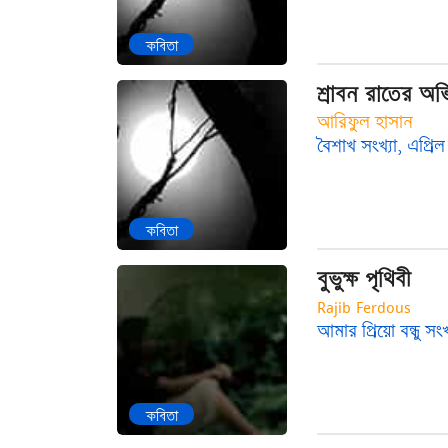
কবিতা
শ্রাবন রাতের অভ
আরিফুল হাসান
বৈশাখ সংখ্যা, এপ্রি
কবিতা
বুভুক্ষ পৃথিবী
Rajib Ferdous
আমার প্রিয়ো বন্ধু সং
কবিতা