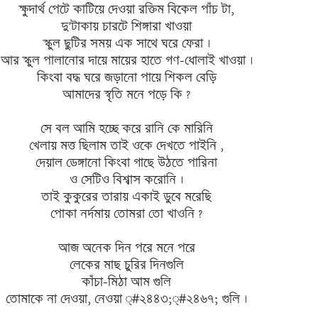
ক্ষুদার্থ পেটে কাটিয়ে দেওয়া রক্তিম বিকেল পাঁচ টা,
দু'টাকায় চারটে শিঙ্গারা খাওয়া
স্কুল ছুটির সময় এক সাথে ঘরে ফেরা ।
আর স্কুল পালানোর দায়ে মায়ের হাতে গণ-ধোলাই খাওয়া ।
কিংবা বদ্ধ ঘরে জড়ানো পায়ে শিকল বেড়ি
আমাদের স্বৃতি মনে পড়ে কি ?
সে বল আমি হচ্ছে করে রানি কে মারিনি
খেলায় মত্ত ছিলাম তাই ওকে দেখতে পাইনি ,
দেয়াল ডেঙ্গানো কিংবা গাছে উঠতে পারিনা
ও সেটিও বিশ্বাস করোনি ।
তাই কুকুরের তারায় একাই ডুবে মরেছি
পোকা নর্দমায় তোমরা তো খাওনি ?
আজ অনেক দিন পরে মনে পরে
লেকের মাছ চুরির দিনগুলি
কাঁচা-মিঠা আম গুলি
তোমাকে না দেওয়া, নেওয়া ্#২৪৪৩;্#২৪৬৭; গুলি ।