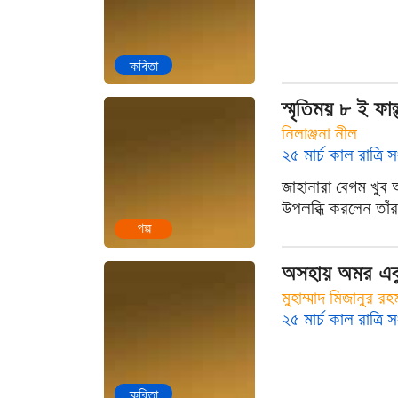
কবিতা
স্মৃতিময় ৮ ই ফাল্
নিলাঞ্জনা নীল
২৫ মার্চ কাল রাত্রি স
জাহানারা বেগম খুব অ
উপলব্ধি করলেন তাঁর
গল্প
অসহায় অমর এক
মুহাম্মাদ মিজানুর রহ
২৫ মার্চ কাল রাত্রি স
কবিতা