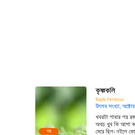
কৃষ্ণকলি
Rajib Ferdous
উৎসব সংখ্যা, অক্ট
খবরটা পাবার পর রজ
অথচ খুব কি আশা ক
মেরে ছিল। নইলে ফো
গল্প