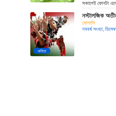
সকালেই ফোনটা এলো
নস্টালজিক অতী
সোশাসি
নববর্ষ সংখ্যা, ডিসেম
কবিতা