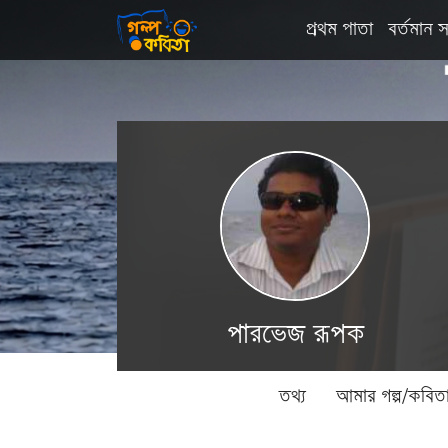
প্রথম পাতা
বর্তমান স
পারভেজ রূপক
তথ্য
আমার গল্প/কবিত