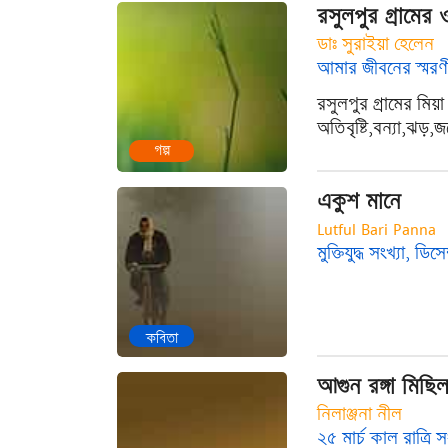
রসুলপুর গ্রামের
ডাঃ সুরাইয়া হেলেন
আমার জীবনের স্মরণী
রসুলপুর গ্রামের মিয
অতিবৃষ্টি,বন্যা,ঝড়,
গল্প
একুশ মানে
Lutful Bari Panna
মুক্তিযুদ্ধ সংখ্যা, ডি
কবিতা
আগুন রঙ্গা মিছি
নিলাঞ্জনা নীল
২৫ মার্চ কাল রাত্রি স