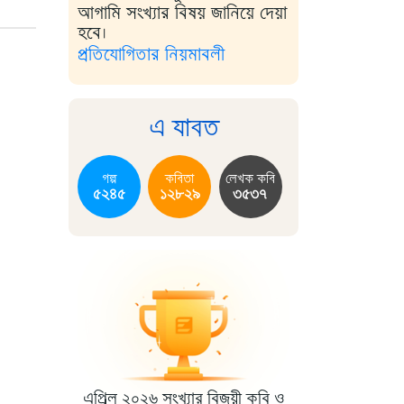
আগামি সংখ্যার বিষয় জানিয়ে দেয়া
হবে।
প্রতিযোগিতার নিয়মাবলী
এ যাবত
গল্প
কবিতা
লেখক কবি
৫২৪৫
১২৮২৯
৩৫৩৭
এপ্রিল ২০২৬ সংখ্যার বিজয়ী কবি ও