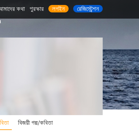
আমাদের কথা
পুরস্কার
লগইন
রেজিস্ট্রেশন
বিতা
বিজয়ী গল্প/কবিতা