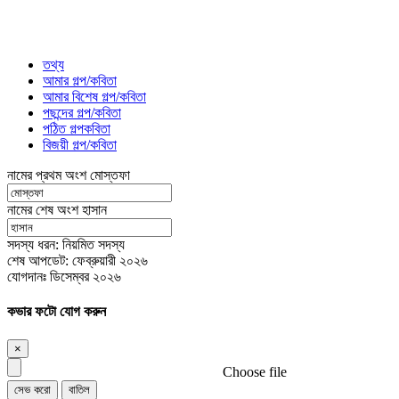
তথ্য
আমার গল্প/কবিতা
আমার বিশেষ গল্প/কবিতা
পছন্দের গল্প/কবিতা
পঠিত গল্পকবিতা
বিজয়ী গল্প/কবিতা
নামের প্রথম অংশ
মোস্তফা
নামের শেষ অংশ
হাসান
সদস্য ধরন:
নিয়মিত সদস্য
শেষ আপডেট:
ফেব্রুয়ারী ২০২৬
যোগদানঃ
ডিসেম্বর ২০২৬
কভার ফটো যোগ করুন
×
Choose file
সেভ করো
বাতিল