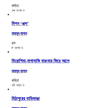
কবিতা
১৬
২০৬
০
মিশন ‘এক্স’
মাহাবুব হাসান
গল্প
৮
২৮৬
২
হিরোশিমা-নাগাসাকি বারংবার ফিরে আসে
মাহাবুব হাসান
কবিতা
১৪
২৬১
১
মিঠাপুরের হাড়িভাঙা