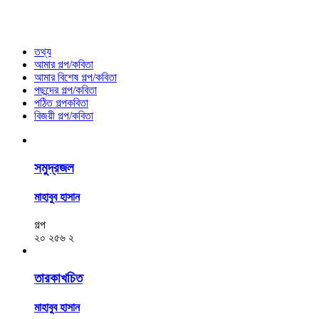
তথ্য
আমার গল্প/কবিতা
আমার বিশেষ গল্প/কবিতা
পছন্দের গল্প/কবিতা
পঠিত গল্পকবিতা
বিজয়ী গল্প/কবিতা
সমুদ্রজল
মাহাবুব হাসান
গল্প
২০
২৫৬
২
তারকাখচিত
মাহাবুব হাসান