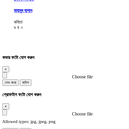
মাহাবুব হাসান
কবিতা
৯
৪
০
কভার ফটো যোগ করুন
×
Choose file
সেভ করো
বাতিল
প্রোফাইল ফটো যোগ করুন
×
Choose file
Allowed types: jpg, jpeg, png