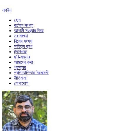
লগইন
হোম
বর্তমান সংখ্যা
আগামী সংখ্যার বিষয়
সব সংখ্যা
বিশেষ সংখ্যা
সাহিত্য ব্লগ
ট্যাগগুচ্ছ
ছবি-সম্ভার
আমাদের কথা
পুরস্কার
প্রতিযোগিতার নিয়মাবলী
নীতিমালা
যোগাযোগ