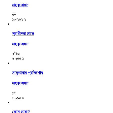
মাহাবুব হাসান
গল্প
১০
২৯২
২
স্বাধীনতা মানে
মাহাবুব হাসান
কবিতা
৬
২৫৫
১
মাতৃভাষার প্রতিশোধ
মাহাবুব হাসান
গল্প
৩
১৯৩
০
কোন ভাষা?