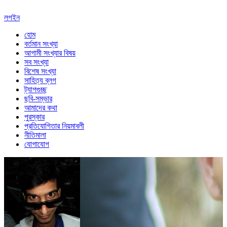
লগইন
হোম
বর্তমান সংখ্যা
আগামী সংখ্যার বিষয়
সব সংখ্যা
বিশেষ সংখ্যা
সাহিত্য ব্লগ
ট্যাগগুচ্ছ
ছবি-সম্ভার
আমাদের কথা
পুরস্কার
প্রতিযোগিতার নিয়মাবলী
নীতিমালা
যোগাযোগ