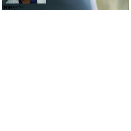
রায়হান মুশফিক