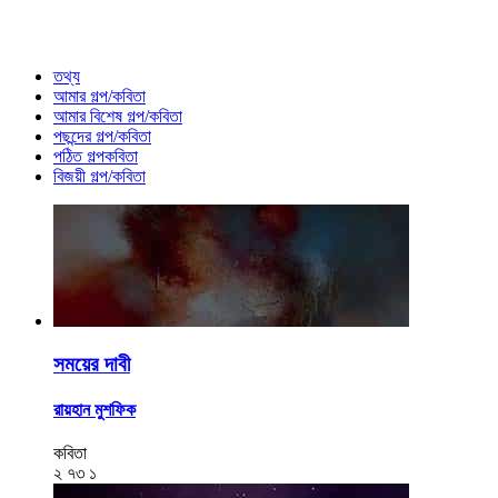
তথ্য
আমার গল্প/কবিতা
আমার বিশেষ গল্প/কবিতা
পছন্দের গল্প/কবিতা
পঠিত গল্পকবিতা
বিজয়ী গল্প/কবিতা
সময়ের দাবী
রায়হান মুশফিক
কবিতা
২
৭৩
১