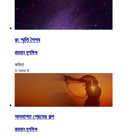
রং স্মৃতি শৈশব
রায়হান মুশফিক
কবিতা
৩
৩৬৬
৪
অসমাপ্ত প্রেমের গল্প
রায়হান মুশফিক