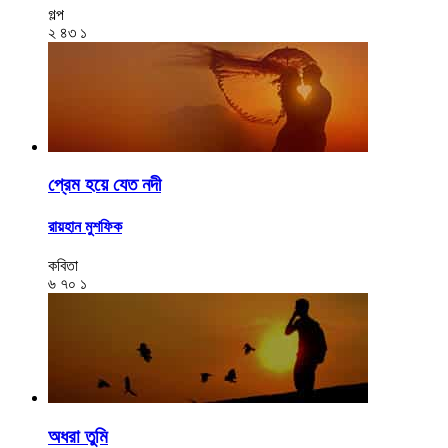
গল্প
২
৪৩
১
প্রেম হয়ে যেত নদী
রায়হান মুশফিক
কবিতা
৬
৭০
১
অধরা তুমি