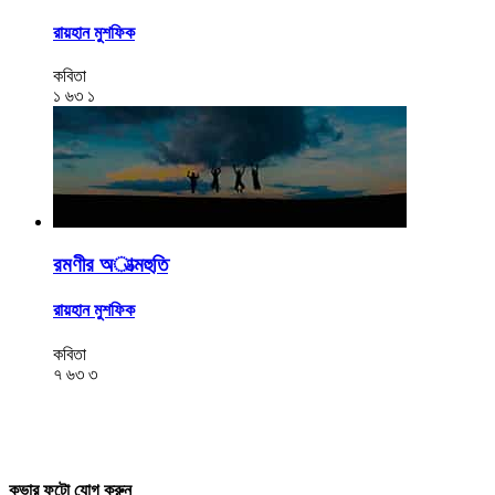
রায়হান মুশফিক
কবিতা
১
৬৩
১
রমণীর অাত্মহুতি
রায়হান মুশফিক
কবিতা
৭
৬৩
৩
কভার ফটো যোগ করুন