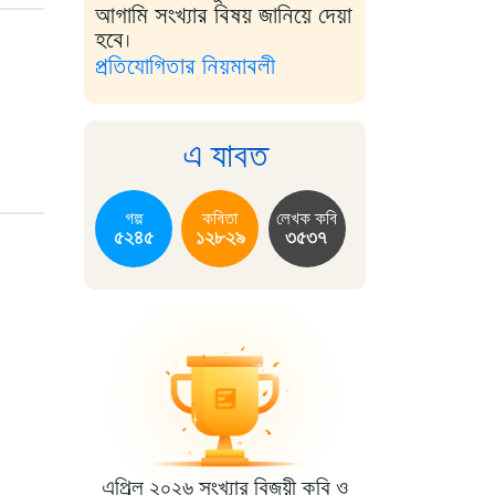
আগামি সংখ্যার বিষয় জানিয়ে দেয়া
হবে।
প্রতিযোগিতার নিয়মাবলী
এ যাবত
গল্প
কবিতা
লেখক কবি
৫২৪৫
১২৮২৯
৩৫৩৭
এপ্রিল ২০২৬ সংখ্যার বিজয়ী কবি ও