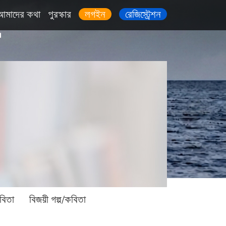
আমাদের কথা
পুরস্কার
লগইন
রেজিস্ট্রেশন
বিতা
বিজয়ী গল্প/কবিতা