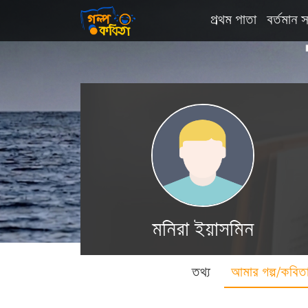
প্রথম পাতা
বর্তমান স
মনিরা ইয়াসমিন
তথ্য
আমার গল্প/কবিত