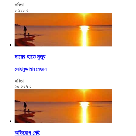
কবিতা
৮
১১৮
২
মায়ের হাতে মৃত্যু
সোহানুজ্জামান মেহরান
কবিতা
২০
৫২৭
২
অভিযোগ নেই