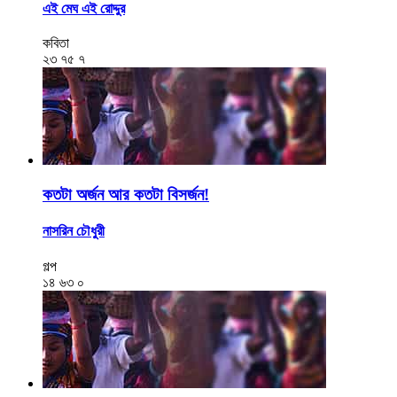
এই মেঘ এই রোদ্দুর
কবিতা
২৩
৭৫
৭
কতটা অর্জন আর কতটা বিসর্জন!
নাসরিন চৌধুরী
গল্প
১৪
৬৩
০