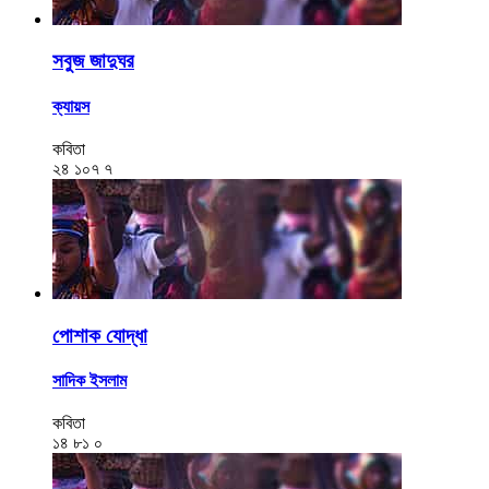
সবুজ জাদুঘর
ক্যায়স
কবিতা
২৪
১০৭
৭
পোশাক যোদ্ধা
সাদিক ইসলাম
কবিতা
১৪
৮১
০