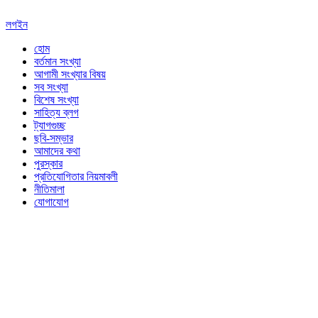
লগইন
হোম
বর্তমান সংখ্যা
আগামী সংখ্যার বিষয়
সব সংখ্যা
বিশেষ সংখ্যা
সাহিত্য ব্লগ
ট্যাগগুচ্ছ
ছবি-সম্ভার
আমাদের কথা
পুরস্কার
প্রতিযোগিতার নিয়মাবলী
নীতিমালা
যোগাযোগ