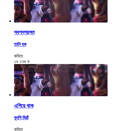
স্বপ্নগ্রস্ত
তানি হক
কবিতা
১৯
১৩৬
৪
এগিয়ে থাক
মুনশি মিয়াঁ
কবিতা