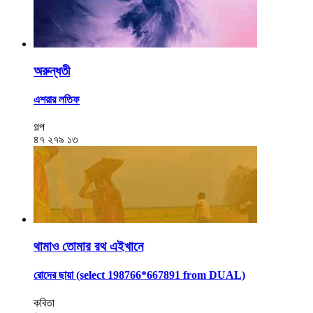
অরুন্ধতী
এশরার লতিফ
গল্প
৪৭
২৭৯
১৩
থামাও তোমার রথ এইখানে
রোদের ছায়া (select 198766*667891 from DUAL)
কবিতা