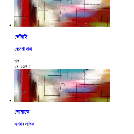
ভোঁদাই
রেনেসাঁ সাহা
গল্প
১৪
২৩৭
২
তোমাকে
এশরার লতিফ