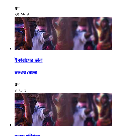
গল্প
২৫
৯৮
৪
ইকারাসের ডানা
জলধারা মোহনা
গল্প
৪
৭৮
১