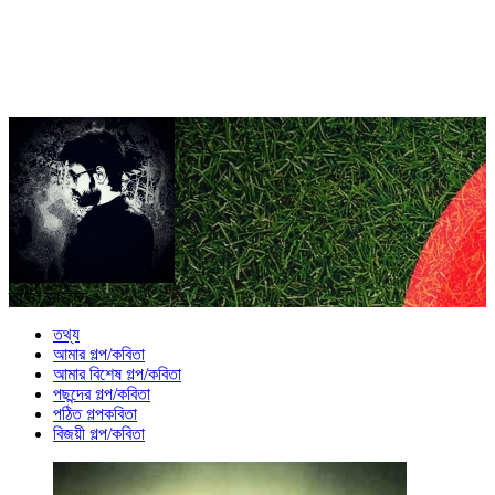
তুহেল আহমেদ
তথ্য
আমার গল্প/কবিতা
আমার বিশেষ গল্প/কবিতা
পছন্দের গল্প/কবিতা
পঠিত গল্পকবিতা
বিজয়ী গল্প/কবিতা