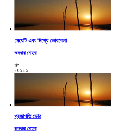
মেয়েটি এবং মিথ্যে ভোরবেলা
জলধারা মোহনা
গল্প
১৪
৯১
১
প্রজাপতি ভোর
জলধারা মোহনা