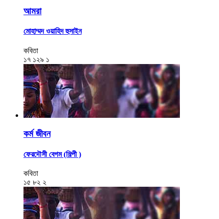
আমরা
মোহাম্মদ ওয়াহিদ হুসাইন
কবিতা
১৭
১২৯
১
কর্ম জীবন
ফেরদৌসী বেগম (শিল্পী )
কবিতা
১৫
৮২
২