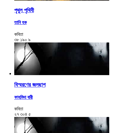
পৃথুল পৃথিবী
তানি হক
কবিতা
৩৮
১৯০
৯
বিস্মরণের জলছাপ
ফাহমিদা বারী
কবিতা
২৭
৩০৪
৫