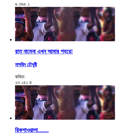
৬
৩৯৮
১
রাত নামেনা এখন আমার শহরে!
নাসরিন চৌধুরী
কবিতা
২৩
১৫১
৪
রিকশাওয়ালা.......