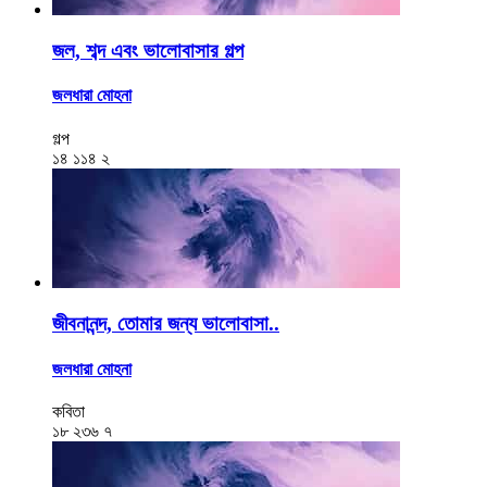
জল, শব্দ এবং ভালোবাসার গল্প
জলধারা মোহনা
গল্প
১৪
১১৪
২
জীবনানন্দ, তোমার জন্য ভালোবাসা..
জলধারা মোহনা
কবিতা
১৮
২৩৬
৭