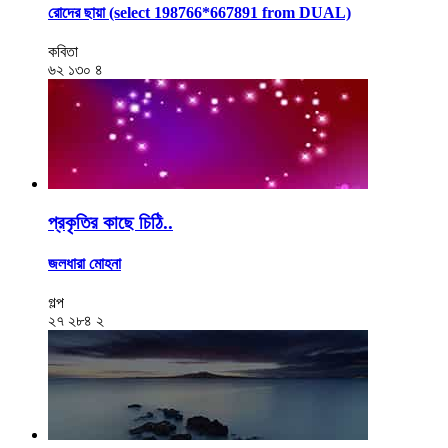
রোদের ছায়া (select 198766*667891 from DUAL)
কবিতা
৬২
১৩০
৪
প্রকৃতির কাছে চিঠি..
জলধারা মোহনা
গল্প
২৭
২৮৪
২