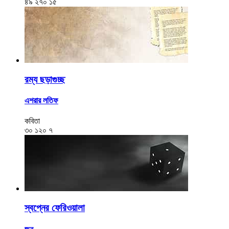
৪৯
২৭০
১৫
রম্য ছড়াগুচ্ছ
এশরার লতিফ
কবিতা
৩০
১২০
৭
স্বপ্নের ফেরিওয়ালা