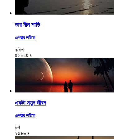
তার নীল শাড়ি
এশরার লতিফ
কবিতা
৪৫
৬১৪
৪
একটা নতুন জীবন
এশরার লতিফ
গল্প
২৩
৮৯
৪