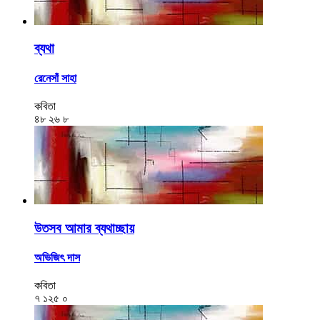
ব্যথা
রেনেসাঁ সাহা
কবিতা
৪৮
২৬
৮
উতসব আমার ব্যথাচ্ছায়
অভিজিৎ দাস
কবিতা
৭
১২৫
০