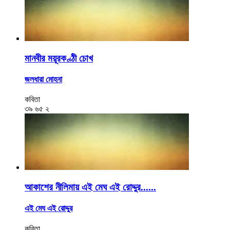
মানবীর ময়ূরকণ্ঠী চোখ
জলধারা মোহনা
কবিতা
৩৯
৬৫
২
আকাশের নীলিমায় এই মেঘ এই রোদ্দুর......
এই মেঘ এই রোদ্দুর
কবিতা