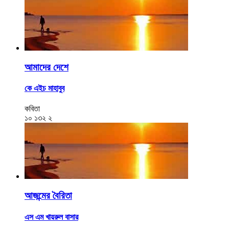
আমাদের দেশে
কে এইচ মাহাবুব
কবিতা
১০
১৩২
২
আজন্মের বৈরিতা
এস এম খায়রুল বাসার