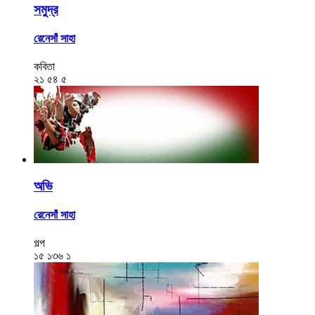
সমুদ্র
রেনেসাঁ সাহা
কবিতা
২১
৫৪
৫
অভি
রেনেসাঁ সাহা
গল্প
১৫
১৩৬
১