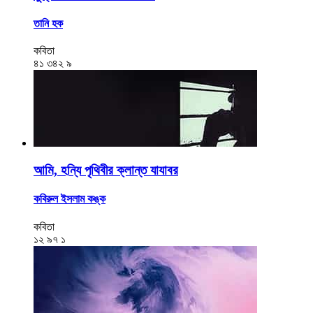
তানি হক
কবিতা
৪১
৩৪২
৯
আমি, হন্যি পৃথিবীর ক্লান্ত যাযাবর
কবিরুল ইসলাম কঙ্ক
কবিতা
১২
৯৭
১