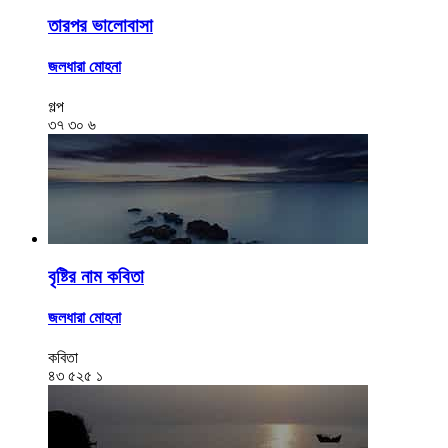
তারপর ভালোবাসা
জলধারা মোহনা
গল্প
৩৭
৩০
৬
বৃষ্টির নাম কবিতা
জলধারা মোহনা
কবিতা
৪৩
৫২৫
১