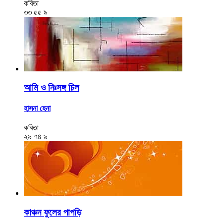
কবিতা
৩৩
৫৫
৯
আমি ও নিঃসঙ্গ চিল
হাসনা হেনা
কবিতা
২৯
৭৪
৯
কাঞ্চন ফুলের পাপড়ি