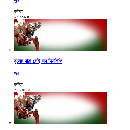
জুন
কবিতা
১২
১০১
৪
বুলেট ঝরা সেই সব দিনলিপি
জুন
কবিতা
২০
১০৭
৫