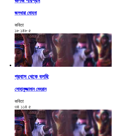
জলজ পরিশ্রম
জলধারা মোহনা
কবিতা
১৮
১৪৮
৫
প্রবাস থেকে বলছি
সোহানুজ্জামান মেহরান
কবিতা
৩৪
১১৪
৫