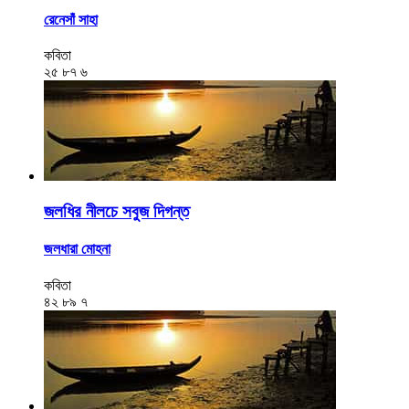
রেনেসাঁ সাহা
কবিতা
২৫
৮৭
৬
জলধির নীলচে সবুজ দিগন্ত
জলধারা মোহনা
কবিতা
৪২
৮৯
৭