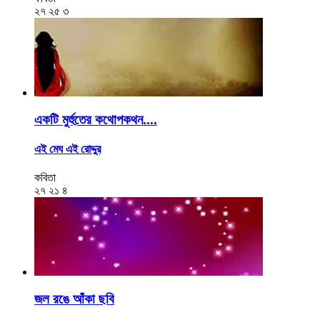
২৭
২৫
৩
একটি মুর্হুতের কথোপকথন....
এই মেঘ এই রোদ্দুর
কবিতা
২৭
২১
৪
জল রঙে আঁকা ছবি