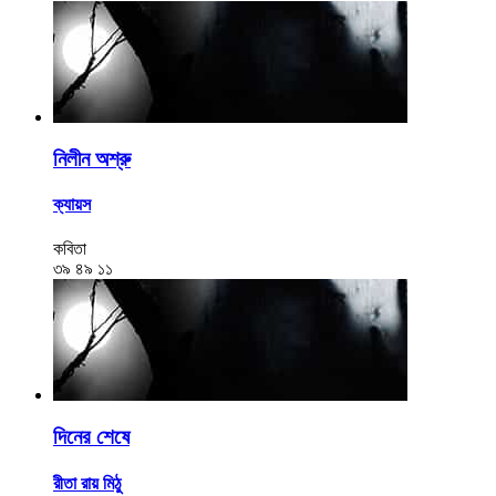
নিলীন অশ্রু
ক্যায়স
কবিতা
৩৯
৪৯
১১
দিনের শেষে
রীতা রায় মিঠু