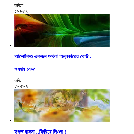
কবিতা
১৯
৮৫
৩
আলোকিত একজন অথবা অন্ধকারের কেউ..
জলধারা মোহনা
কবিতা
১৯
৫৯
৪
সুপ্ত বাসনা ..ফিরিয়ে দিওনা !