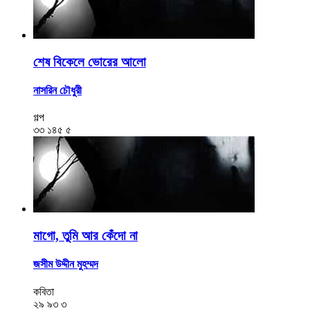
শেষ বিকেলে ভোরের আলো
নাসরিন চৌধুরী
গল্প
৩৩
১৪৫
৫
মাগো, তুমি আর কেঁদো না
জসীম উদ্দীন মুহম্মদ
কবিতা
২৯
৯৩
৩