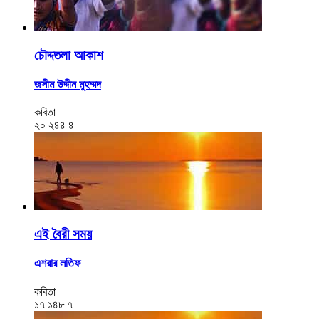
চৌদ্দতলা আকাশ
জসীম উদ্দীন মুহম্মদ
কবিতা
২০
২৪৪
৪
এই বৈরী সময়
এশরার লতিফ
কবিতা
১৭
১৪৮
৭