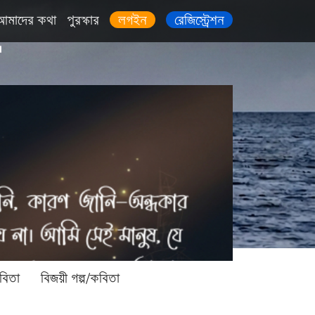
আমাদের কথা
পুরস্কার
লগইন
রেজিস্ট্রেশন
বিতা
বিজয়ী গল্প/কবিতা