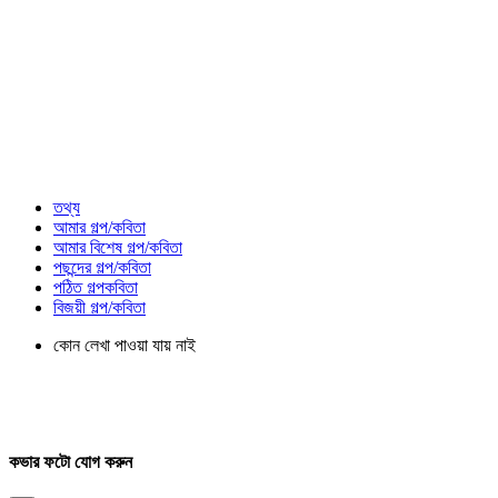
তথ্য
আমার গল্প/কবিতা
আমার বিশেষ গল্প/কবিতা
পছন্দের গল্প/কবিতা
পঠিত গল্পকবিতা
বিজয়ী গল্প/কবিতা
কোন লেখা পাওয়া যায় নাই
কভার ফটো যোগ করুন