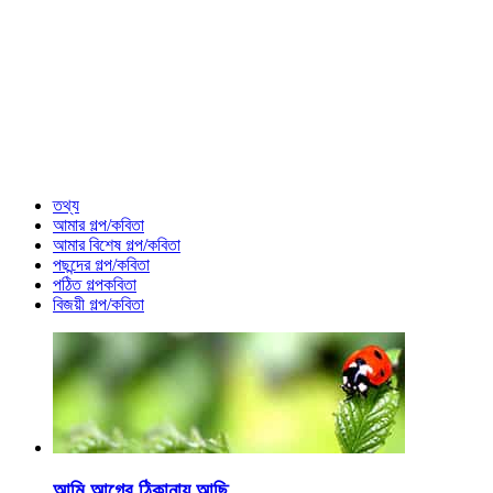
তথ্য
আমার গল্প/কবিতা
আমার বিশেষ গল্প/কবিতা
পছন্দের গল্প/কবিতা
পঠিত গল্পকবিতা
বিজয়ী গল্প/কবিতা
আমি আগের ঠিকানায় আছি