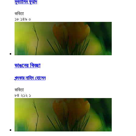
মুবতাসিম ফুয়াদ
কবিতা
১৮
১৪৯
০
ভাঙনের কিচ্ছা
খন্দকার নাহিদ হোসেন
কবিতা
৮৪
২১২
১