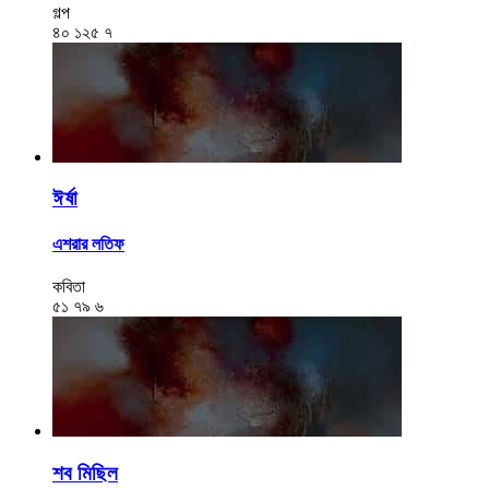
গল্প
৪০
১২৫
৭
ঈর্ষা
এশরার লতিফ
কবিতা
৫১
৭৯
৬
শব মিছিল