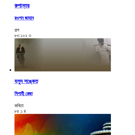
রুপান্তর
রওশন জাহান
গল্প
৮৩
১০২
৩
হলুদ সঙ্কেত
সিপাহী রেজা
কবিতা
৮৫
১
৪