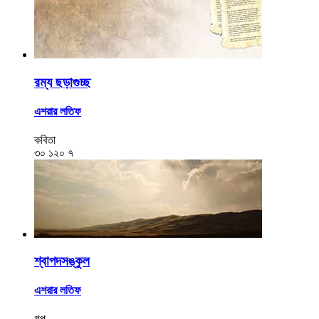
রম্য ছড়াগুচ্ছ
এশরার লতিফ
কবিতা
৩০
১২০
৭
শ্বাপদসঙ্কুল
এশরার লতিফ
গল্প