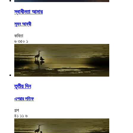
স্বাধীনতা আমার
সুমন আফ্রী
কবিতা
৬
৩৫০
১
তৃতীয় দিন
এশরার লতিফ
গল্প
৪১
১১
৬