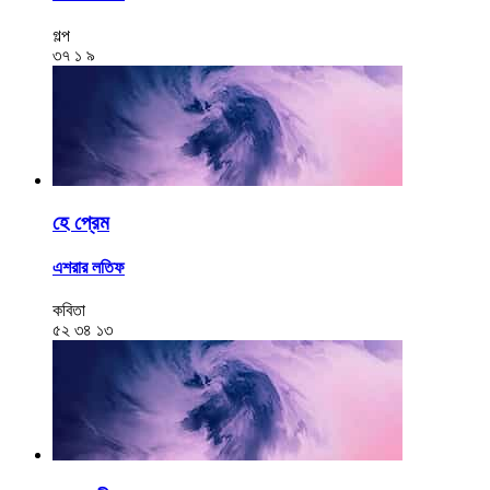
গল্প
৩৭
১
৯
হে প্রেম
এশরার লতিফ
কবিতা
৫২
৩৪
১৩