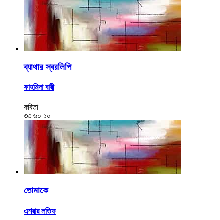
ব্যাথার স্বরলিপি
ফাহমিদা বারী
কবিতা
৩৩
৬০
১০
তোমাকে
এশরার লতিফ