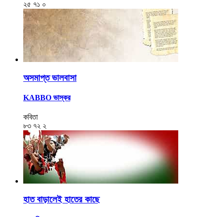
২৫
৭১
০
অসমাপ্ত ভালবাসা
KABBO ভাস্কর
কবিতা
৮৩
৭২
২
হাত বাড়ালেই হাতের কাছে