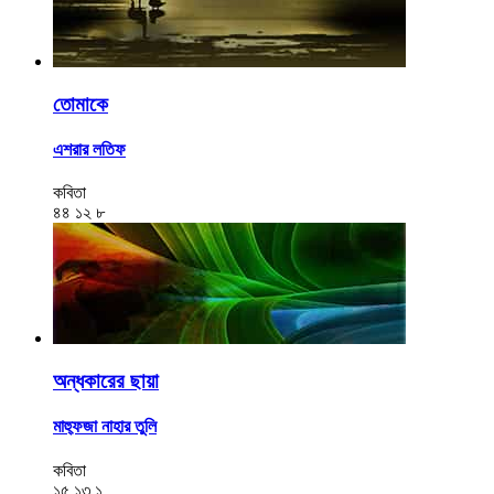
তোমাকে
এশরার লতিফ
কবিতা
৪৪
১২
৮
অন্ধকারের ছায়া
মাহ্ফুজা নাহার তুলি
কবিতা
১৫
১৩
১