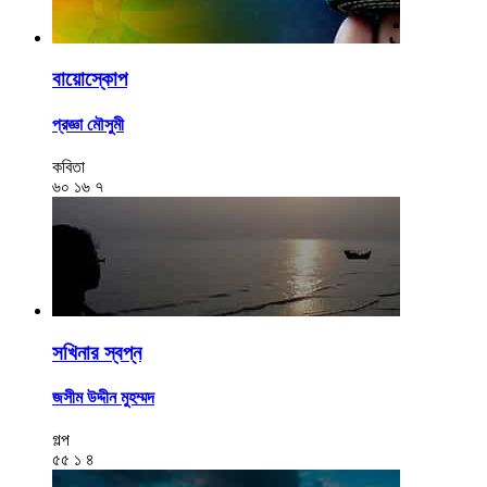
বায়োস্কোপ
প্রজ্ঞা মৌসুমী
কবিতা
৬০
১৬
৭
সখিনার স্বপ্ন
জসীম উদ্দীন মুহম্মদ
গল্প
৫৫
১
৪