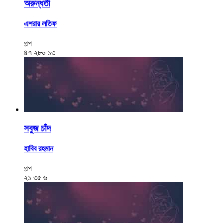
অরুন্ধতী
এশরার লতিফ
গল্প
৪৭
২৮০
১৩
সবুজ চাঁদ
হাবিব রহমান
গল্প
২১
৩৫
৬