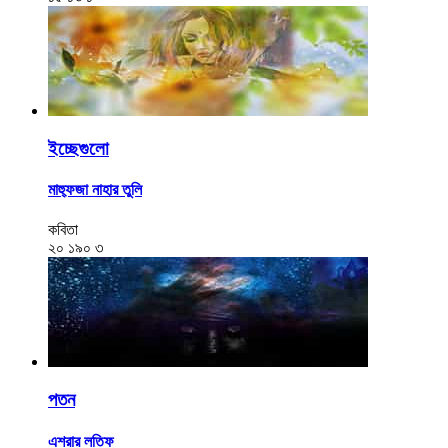
ইচ্ছেগুলো
মাহ্ফুজা নাহার তুলি
কবিতা
২০
১৯০
৩
পতন
এশরার লতিফ