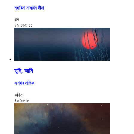
ম্যারিনা নাসরিন সীমা
গল্প
৪৬
১৬৫
১১
তুমি, আমি
এশরার লতিফ
কবিতা
৪০
৯৮
৮