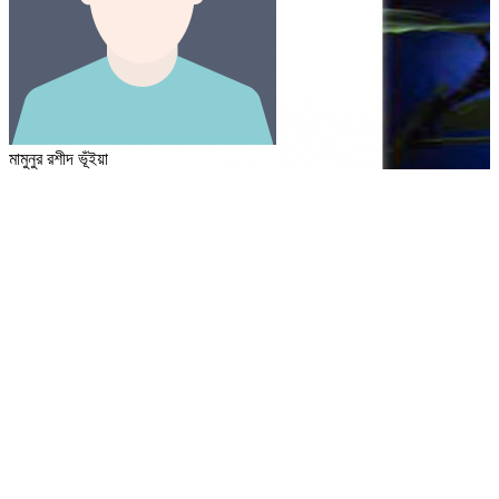
মামুনুর রশীদ ভূঁইয়া