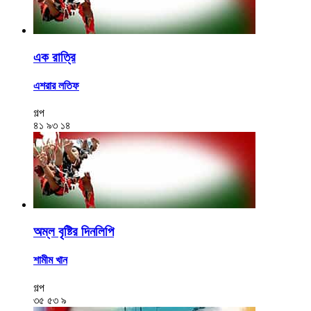
এক রাত্রি
এশরার লতিফ
গল্প
৪১
৯৩
১৪
অম্ল বৃষ্টির দিনলিপি
শামীম খান
গল্প
৩৫
৫৩
৯