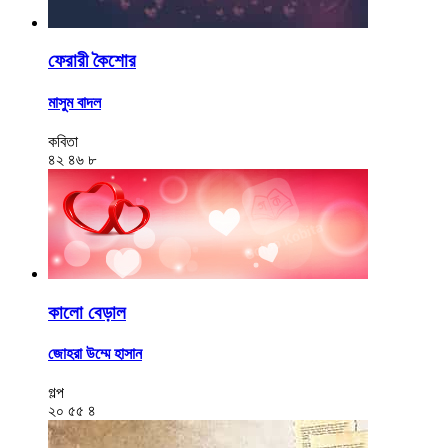
ফেরারী কৈশোর
মাসুম বাদল
কবিতা
৪২
৪৬
৮
কালো বেড়াল
জোহরা উম্মে হাসান
গল্প
২০
৫৫
৪