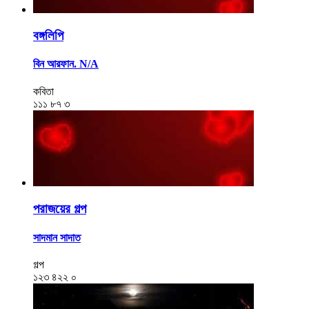
বঙ্গলিপি
বিন আরফান. N/A
কবিতা
১১১
৮৭
৩
পরাজয়ের গল্প
সাদমান সাদাত
গল্প
১২৩
৪২২
০