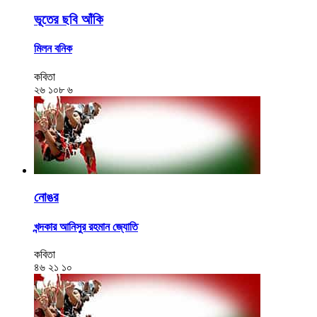
ভূতের ছবি আঁকি
মিলন বনিক
কবিতা
২৬
১০৮
৬
নোঙর
খন্দকার আনিসুর রহমান জ্যোতি
কবিতা
৪৬
২১
১০