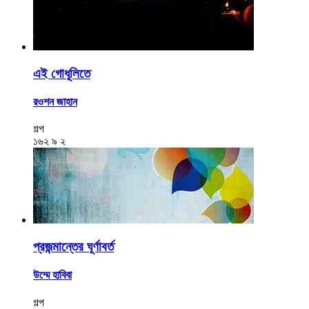
এই গোধূলিতে
রওশন জাহান
গল্প
১৬২
৯
২
প্রজন্মান্তের ঘূর্ণাবর্ত
উম্মে হাবিবা
গল্প