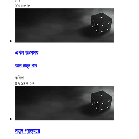
২৯
৬৮
৮
এখন দুঃসময়
আল মামুন খান
কবিতা
৪৭
১৪৭
২৭
নতুন প্রত্যয়ে