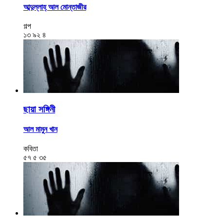
আব্দুল্লাহ্ আল মোন্তাজীর
গল্প
১৩
৯২
৪
ছায়া সঙ্গিনী
আল মামুন খান
কবিতা
৫৭
৫
৩৫