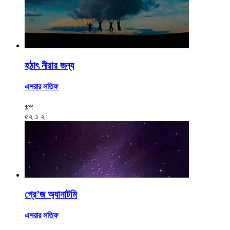
হঠাৎ নীরার জন্য
এশরার লতিফ
গল্প
৫২
১
২
গ্রে’জ অ্যানাটমি
এশরার লতিফ