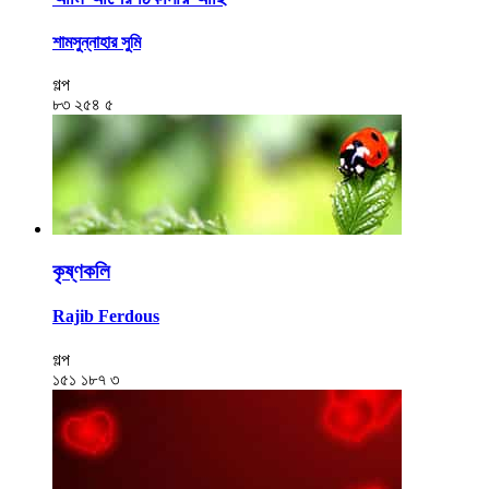
শামসুন্নাহার সুমি
গল্প
৮৩
২৫৪
৫
কৃষ্ণকলি
Rajib Ferdous
গল্প
১৫১
১৮৭
৩