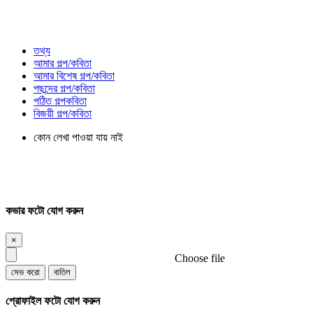
তথ্য
আমার গল্প/কবিতা
আমার বিশেষ গল্প/কবিতা
পছন্দের গল্প/কবিতা
পঠিত গল্পকবিতা
বিজয়ী গল্প/কবিতা
কোন লেখা পাওয়া যায় নাই
কভার ফটো যোগ করুন
×
Choose file
সেভ করো
বাতিল
প্রোফাইল ফটো যোগ করুন