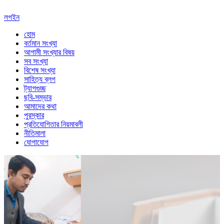
লগইন
হোম
বর্তমান সংখ্যা
আগামী সংখ্যার বিষয়
সব সংখ্যা
বিশেষ সংখ্যা
সাহিত্য ব্লগ
ট্যাগগুচ্ছ
ছবি-সম্ভার
আমাদের কথা
পুরস্কার
প্রতিযোগিতার নিয়মাবলী
নীতিমালা
যোগাযোগ