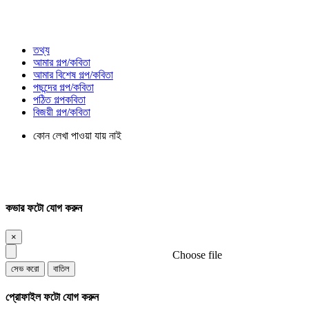
তথ্য
আমার গল্প/কবিতা
আমার বিশেষ গল্প/কবিতা
পছন্দের গল্প/কবিতা
পঠিত গল্পকবিতা
বিজয়ী গল্প/কবিতা
কোন লেখা পাওয়া যায় নাই
কভার ফটো যোগ করুন
×
Choose file
সেভ করো
বাতিল
প্রোফাইল ফটো যোগ করুন