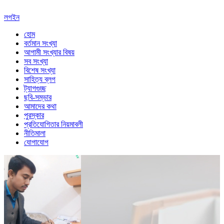
লগইন
হোম
বর্তমান সংখ্যা
আগামী সংখ্যার বিষয়
সব সংখ্যা
বিশেষ সংখ্যা
সাহিত্য ব্লগ
ট্যাগগুচ্ছ
ছবি-সম্ভার
আমাদের কথা
পুরস্কার
প্রতিযোগিতার নিয়মাবলী
নীতিমালা
যোগাযোগ