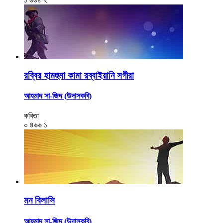
রব্বির হামহুমা কামা রব্বাইয়ানি সগীরা
আহমাদ সা-জিদ (উদাসকবি)
কবিতা
০
৪৬৬
১
মন বিলাসি
আহমাদ সা-জিদ (উদাসকবি)