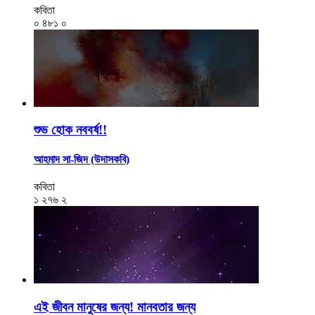
কবিতা
০
৪৮১
০
শুভ হোক নববর্ষ!!
আহমাদ সা-জিদ (উদাসকবি)
কবিতা
১
২৭৬
২
এই জীবন মানুষের জন্য! মানবতার জন্য