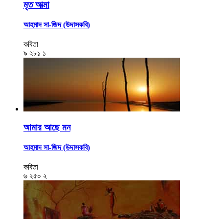
মৃত আত্মা
আহমাদ সা-জিদ (উদাসকবি)
কবিতা
৯
২৮১
১
আমার আছে মন
আহমাদ সা-জিদ (উদাসকবি)
কবিতা
৬
২৫০
২