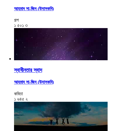
আহমাদ সা-জিদ (উদাসকবি)
গল্প
১
৫০১
৩
স্বাধীনতার স্বাদ
আহমাদ সা-জিদ (উদাসকবি)
কবিতা
১
৬৪৫
২