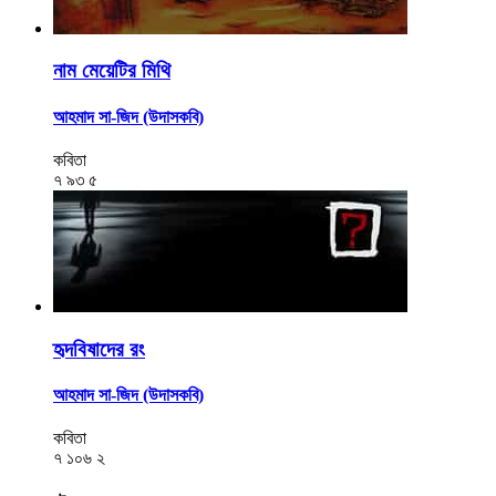
নাম মেয়েটির মিথি
আহমাদ সা-জিদ (উদাসকবি)
কবিতা
৭
৯৩
৫
হৃদবিষাদের রং
আহমাদ সা-জিদ (উদাসকবি)
কবিতা
৭
১০৬
২