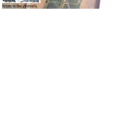
আহমাদ সা-জিদ (উদাসকবি)