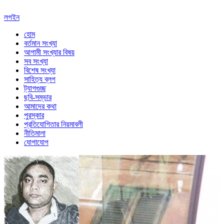
লগইন
হোম
বর্তমান সংখ্যা
আগামী সংখ্যার বিষয়
সব সংখ্যা
বিশেষ সংখ্যা
সাহিত্য ব্লগ
ট্যাগগুচ্ছ
ছবি-সম্ভার
আমাদের কথা
পুরস্কার
প্রতিযোগিতার নিয়মাবলী
নীতিমালা
যোগাযোগ