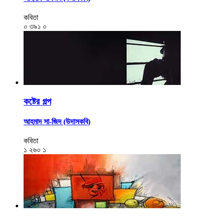
কবিতা
০
৩৯১
০
কষ্টের গল্প
আহমাদ সা-জিদ (উদাসকবি)
কবিতা
১
২৬০
১