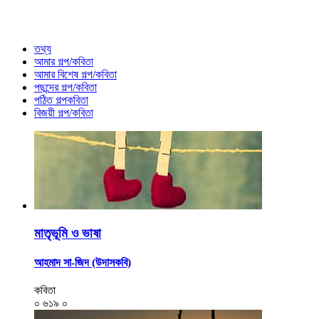
তথ্য
আমার গল্প/কবিতা
আমার বিশেষ গল্প/কবিতা
পছন্দের গল্প/কবিতা
পঠিত গল্পকবিতা
বিজয়ী গল্প/কবিতা
মাতৃভূমি ও ভাষা
আহমাদ সা-জিদ (উদাসকবি)
কবিতা
০
৬১৯
০