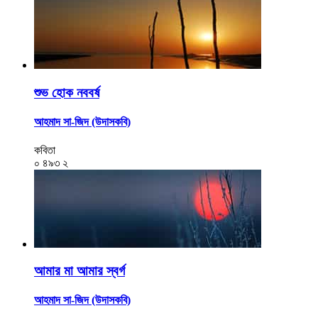
শুভ হোক নববর্ষ
আহমাদ সা-জিদ (উদাসকবি)
কবিতা
০
৪৯৩
২
আমার মা আমার স্বর্গ
আহমাদ সা-জিদ (উদাসকবি)