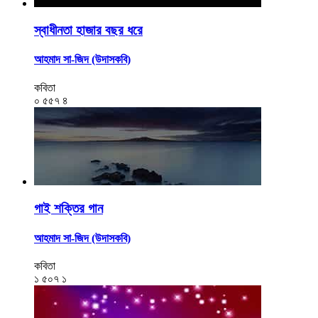
স্বাধীনতা হাজার বছর ধরে
আহমাদ সা-জিদ (উদাসকবি)
কবিতা
০
৫৫৭
৪
গাই শক্তির গান
আহমাদ সা-জিদ (উদাসকবি)
কবিতা
১
৫০৭
১