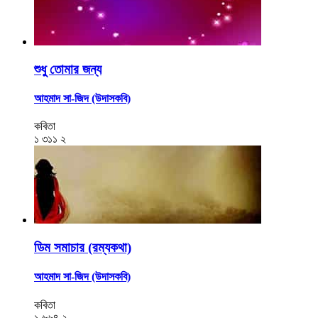
শুধু তোমার জন্য
আহমাদ সা-জিদ (উদাসকবি)
কবিতা
১
৩১১
২
ডিম সমাচার (রম্যকথা)
আহমাদ সা-জিদ (উদাসকবি)
কবিতা
১
৬৬৪
২