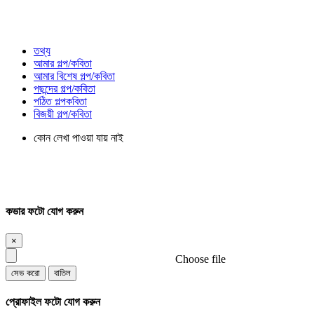
তথ্য
আমার গল্প/কবিতা
আমার বিশেষ গল্প/কবিতা
পছন্দের গল্প/কবিতা
পঠিত গল্পকবিতা
বিজয়ী গল্প/কবিতা
কোন লেখা পাওয়া যায় নাই
কভার ফটো যোগ করুন
×
Choose file
সেভ করো
বাতিল
প্রোফাইল ফটো যোগ করুন