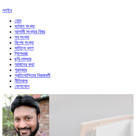
লগইন
হোম
বর্তমান সংখ্যা
আগামী সংখ্যার বিষয়
সব সংখ্যা
বিশেষ সংখ্যা
সাহিত্য ব্লগ
ট্যাগগুচ্ছ
ছবি-সম্ভার
আমাদের কথা
পুরস্কার
প্রতিযোগিতার নিয়মাবলী
নীতিমালা
যোগাযোগ