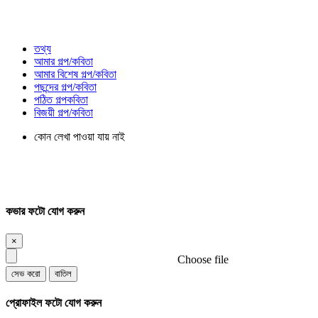
তথ্য
আমার গল্প/কবিতা
আমার বিশেষ গল্প/কবিতা
পছন্দের গল্প/কবিতা
পঠিত গল্পকবিতা
বিজয়ী গল্প/কবিতা
কোন লেখা পাওয়া যায় নাই
কভার ফটো যোগ করুন
×
Choose file
সেভ করো
বাতিল
প্রোফাইল ফটো যোগ করুন