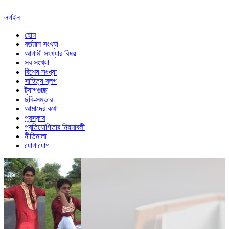
লগইন
হোম
বর্তমান সংখ্যা
আগামী সংখ্যার বিষয়
সব সংখ্যা
বিশেষ সংখ্যা
সাহিত্য ব্লগ
ট্যাগগুচ্ছ
ছবি-সম্ভার
আমাদের কথা
পুরস্কার
প্রতিযোগিতার নিয়মাবলী
নীতিমালা
যোগাযোগ