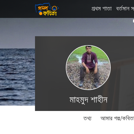
প্রথম পাতা
বর্তমান স
মাহমুদ শাহীন
তথ্য
আমার গল্প/কবিত