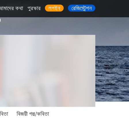
আমাদের কথা
পুরস্কার
লগইন
রেজিস্ট্রেশন
বিতা
বিজয়ী গল্প/কবিতা