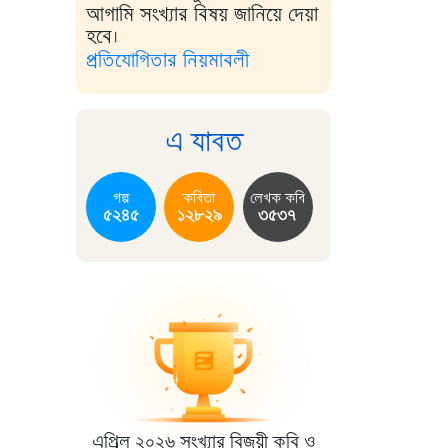
আগামি সংখ্যার বিষয় জানিয়ে দেয়া
হবে।
প্রতিযোগিতার নিয়মাবলী
এ যাবত
গল্প
কবিতা
লেখক কবি
৫২৪৫
১২৮২৯
৩৫৩৭
এপ্রিল ২০২৬ সংখ্যার বিজয়ী কবি ও