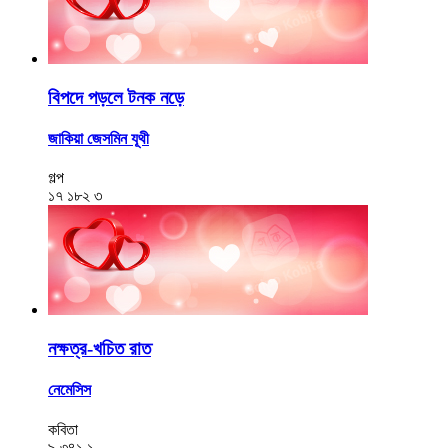
বিপদে পড়লে টনক নড়ে
জাকিয়া জেসমিন যূথী
গল্প
১৭
১৮২
৩
নক্ষত্র-খচিত রাত
নেমেসিস
কবিতা
৯
৩৪১
১