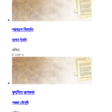
প্রবচন বিবর্তন
হাসান ইমতি
কবিতা
৮
১২৮
২
কুৎসিত রূপকথা
প্রজ্ঞা মৌসুমী