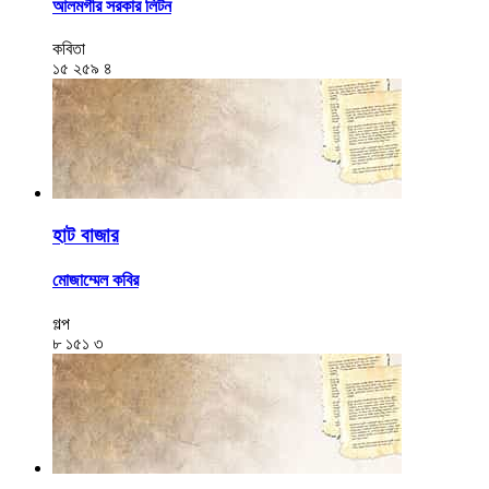
আলমগীর সরকার লিটন
কবিতা
১৫
২৫৯
৪
হাট বাজার
মোজাম্মেল কবির
গল্প
৮
১৫১
৩