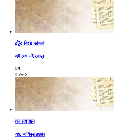
বল্টুর বিয়ে ভাবনা
এই মেঘ এই রোদ্দুর
গল্প
৩
৪৬
১
মন মহাজন
এম. আশিকুর রহমান