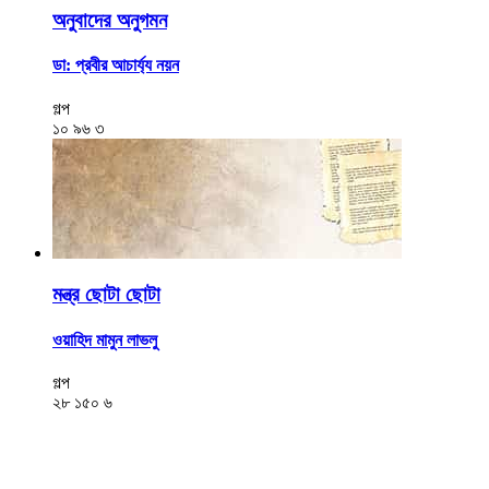
অনুবাদের অনুগমন
ডা: প্রবীর আচার্য্য নয়ন
গল্প
১০
৯৬
৩
মন্ত্র ছোটা ছোটা
ওয়াহিদ মামুন লাভলু
গল্প
২৮
১৫০
৬