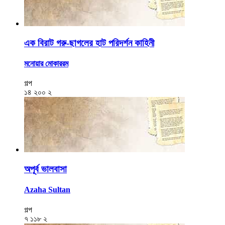
এক বিরাট গরু-ছাগলের হাট পরিদর্শন কাহিনী
মনোয়ার মোকাররম
গল্প
১৪
২০০
২
অপূর্ব ভালবাসা
Azaha Sultan
গল্প
৭
১১৮
২