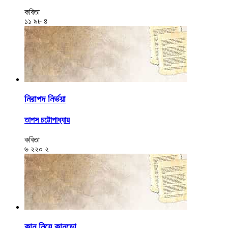
কবিতা
১১
৯৮
৪
নিরাপদ নির্ভয়া
তাপস চট্টোপাধ্যায়
কবিতা
৬
২২০
২
কান নিয়ে কানডো