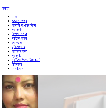
লগইন
হোম
বর্তমান সংখ্যা
আগামী সংখ্যার বিষয়
সব সংখ্যা
বিশেষ সংখ্যা
সাহিত্য ব্লগ
ট্যাগগুচ্ছ
ছবি-সম্ভার
আমাদের কথা
পুরস্কার
প্রতিযোগিতার নিয়মাবলী
নীতিমালা
যোগাযোগ