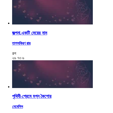
জল্পনা,একটি মেয়ের নাম
তাপসকিরণ রায়
গল্প
২৬
৭৩
৬
পৃথিবী-প্রেমে মগ্ন কৈশোর
নেমেসিস