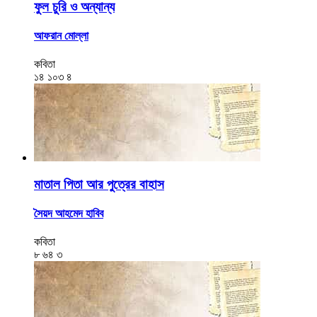
ফুল চুরি ও অন্যান্য
আফরান মোল্লা
কবিতা
১৪
১০৩
৪
মাতাল পিতা আর পুত্রের বাহাস
সৈয়দ আহমেদ হাবিব
কবিতা
৮
৬৪
৩