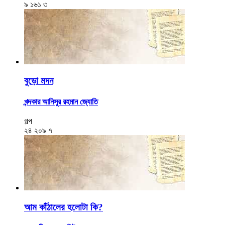
৯
১৬১
৩
বুড়ো মদন
খন্দকার আনিসুর রহমান জ্যোতি
গল্প
২৪
২০৯
৭
আম কাঁঠালের হলোটা কি?