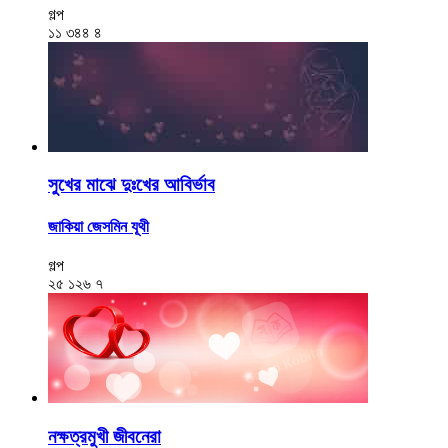
গল্প
১১
৩৪৪
৪
সুখের মাঝে দুঃখের আবির্ভাব
জাকিয়া জেসমিন যূথী
গল্প
২৫
১২৬
৭
নক্ষত্রমুখী জীবনেরা