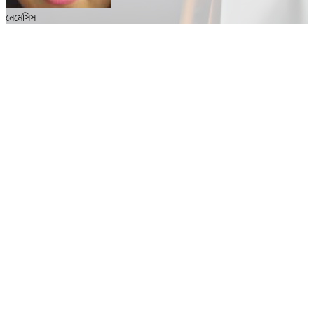
নেমেসিস