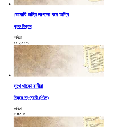
তোমারি জন্যি লাগলো ঘরে অগ্নি
পুলক বিশ্বাস
কবিতা
১১
২২১
৬
সুখে থাকো রানীরা
নিভৃতে স্বপ্নচারী (পিটল)
কবিতা
৫
৪০
৩