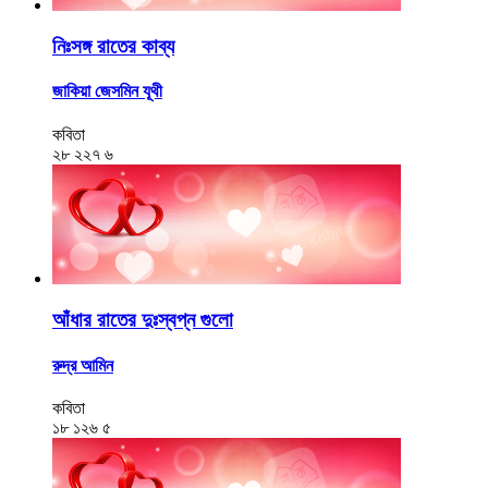
নিঃসঙ্গ রাতের কাব্য
জাকিয়া জেসমিন যূথী
কবিতা
২৮
২২৭
৬
আঁধার রাতের দুঃস্বপ্ন গুলো
রুদ্র আমিন
কবিতা
১৮
১২৬
৫