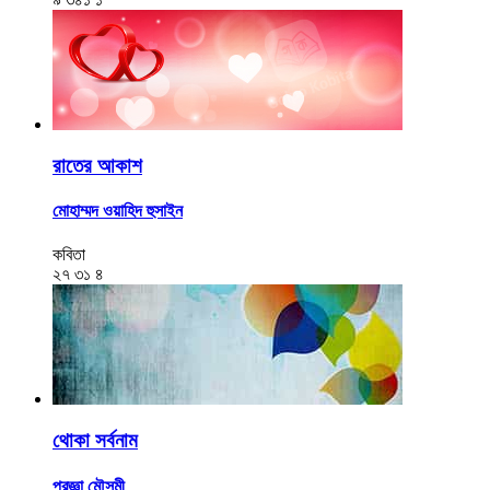
রাতের আকাশ
মোহাম্মদ ওয়াহিদ হুসাইন
কবিতা
২৭
৩১
৪
থোকা সর্বনাম
প্রজ্ঞা মৌসুমী