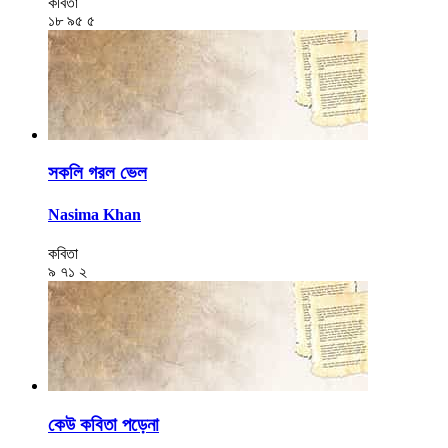
কবিতা
১৮
৯৫
৫
সকলি গরল ভেল
Nasima Khan
কবিতা
৯
৭১
২
কেউ কবিতা পড়েনা