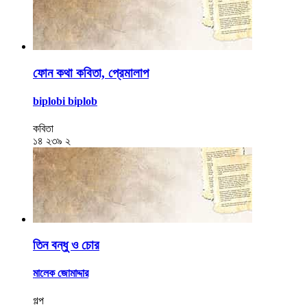
ফোন কথা কবিতা, প্রেমালাপ
biplobi biplob
কবিতা
১৪
২৩৯
২
তিন বন্ধু ও চোর
মালেক জোমাদ্দার
গল্প