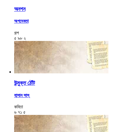
অনশন
অপদেবতা
গল্প
৫
৯৮
২
উন্মুক্ত ঠোঁট
হাসান সাস্‌
কবিতা
৬
৭১
৫