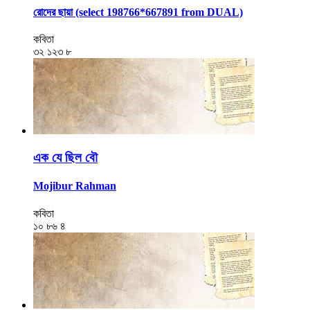
রোদের ছায়া (select 198766*667891 from DUAL)
কবিতা
৩২
১২৩
৮
এক যে ছিল বৌ
Mojibur Rahman
কবিতা
১০
৮৬
৪