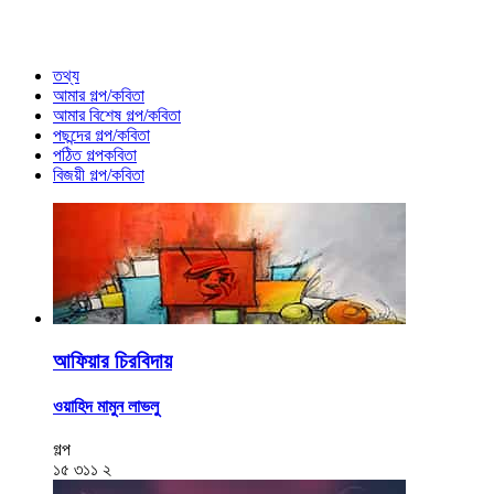
তথ্য
আমার গল্প/কবিতা
আমার বিশেষ গল্প/কবিতা
পছন্দের গল্প/কবিতা
পঠিত গল্পকবিতা
বিজয়ী গল্প/কবিতা
আফিয়ার চিরবিদায়
ওয়াহিদ মামুন লাভলু
গল্প
১৫
৩১১
২