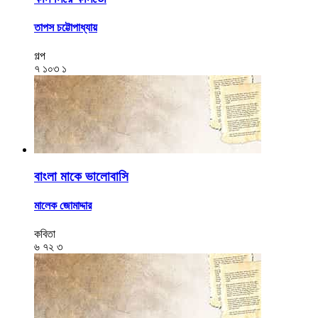
তাপস চট্টোপাধ্যায়
গল্প
৭
১০৩
১
বাংলা মাকে ভালোবাসি
মালেক জোমাদ্দার
কবিতা
৬
৭২
৩