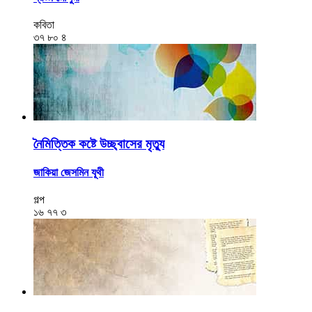
কবিতা
৩৭
৮০
৪
নৈমিত্তিক কষ্টে উচ্ছ্বাসের মৃত্যু
জাকিয়া জেসমিন যূথী
গল্প
১৬
৭৭
৩