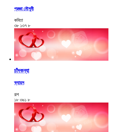
প্রজ্ঞা মৌসুমী
কবিতা
৩৮
১৩৭
৮
চাঁদকন্যা
ক্যায়স
গল্প
১৮
৩৬১
৮