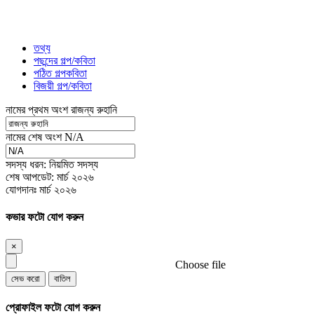
তথ্য
পছন্দের গল্প/কবিতা
পঠিত গল্পকবিতা
বিজয়ী গল্প/কবিতা
নামের প্রথম অংশ
রাজন্য রুহানি
নামের শেষ অংশ
N/A
সদস্য ধরন:
নিয়মিত সদস্য
শেষ আপডেট:
মার্চ ২০২৬
যোগদানঃ
মার্চ ২০২৬
কভার ফটো যোগ করুন
×
Choose file
সেভ করো
বাতিল
প্রোফাইল ফটো যোগ করুন