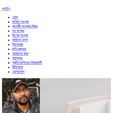
লগইন
হোম
বর্তমান সংখ্যা
আগামী সংখ্যার বিষয়
সব সংখ্যা
বিশেষ সংখ্যা
সাহিত্য ব্লগ
ট্যাগগুচ্ছ
ছবি-সম্ভার
আমাদের কথা
পুরস্কার
প্রতিযোগিতার নিয়মাবলী
নীতিমালা
যোগাযোগ