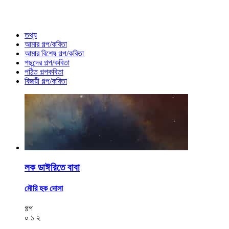
তথ্য
আমার গল্প/কবিতা
আমার বিশেষ গল্প/কবিতা
পছন্দের গল্প/কবিতা
পঠিত গল্পকবিতা
বিজয়ী গল্প/কবিতা
লক ডাঈরিতে বাবা
মৌরি হক দোলা
গল্প
০
১
২