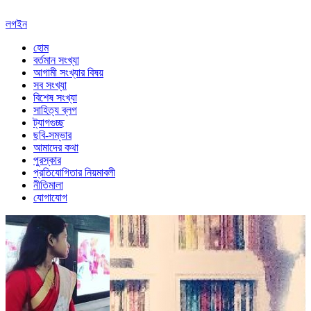
লগইন
হোম
বর্তমান সংখ্যা
আগামী সংখ্যার বিষয়
সব সংখ্যা
বিশেষ সংখ্যা
সাহিত্য ব্লগ
ট্যাগগুচ্ছ
ছবি-সম্ভার
আমাদের কথা
পুরস্কার
প্রতিযোগিতার নিয়মাবলী
নীতিমালা
যোগাযোগ