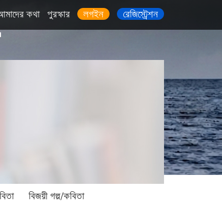
আমাদের কথা
পুরস্কার
লগইন
রেজিস্ট্রেশন
বিতা
বিজয়ী গল্প/কবিতা