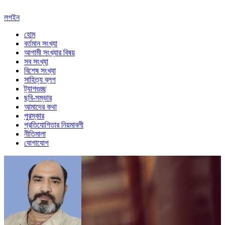
লগইন
হোম
বর্তমান সংখ্যা
আগামী সংখ্যার বিষয়
সব সংখ্যা
বিশেষ সংখ্যা
সাহিত্য ব্লগ
ট্যাগগুচ্ছ
ছবি-সম্ভার
আমাদের কথা
পুরস্কার
প্রতিযোগিতার নিয়মাবলী
নীতিমালা
যোগাযোগ