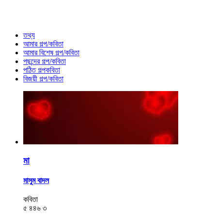
তথ্য
আমার গল্প/কবিতা
আমার বিশেষ গল্প/কবিতা
পছন্দের গল্প/কবিতা
পঠিত গল্পকবিতা
বিজয়ী গল্প/কবিতা
মা
মাসুম বাদল
কবিতা
৫
৪৪৬
৩