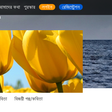
আমাদের কথা
পুরস্কার
লগইন
রেজিস্ট্রেশন
বিতা
বিজয়ী গল্প/কবিতা