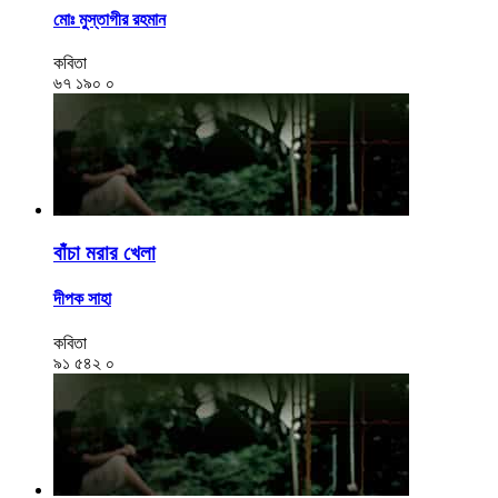
মোঃ মুস্তাগীর রহমান
কবিতা
৬৭
১৯০
০
বাঁচা মরার খেলা
দীপক সাহা
কবিতা
৯১
৫৪২
০