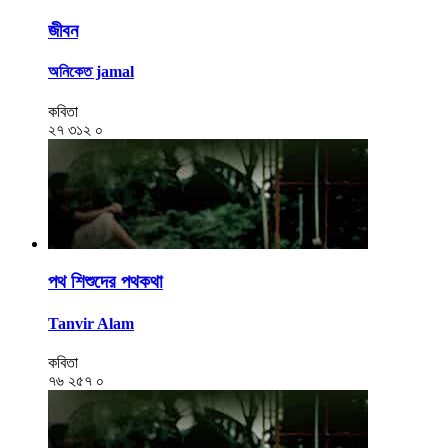
জীবন
অনিকেত jamal
কবিতা
২৭
৩১২
০
পথ শিশুদের পথকথা
Tanvir Alam
কবিতা
৭৬
২৫৭
০