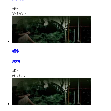
কবিতা
২৬
৪৭২
০
হাঁড়ি
হেলেন
কবিতা
৮৪
১৪২
০