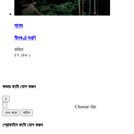
দানব
নীলকণ্ঠ অরণি
কবিতা
৫৭
১৪৯
১
কভার ফটো যোগ করুন
×
Choose file
সেভ করো
বাতিল
প্রোফাইল ফটো যোগ করুন