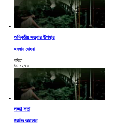
অদ্বিতীয় সত্ত্বার উপহার
জলধারা মোহনা
কবিতা
৪৩
১২৭
০
লজ্জা লতা
ইয়াসির আরাফাত