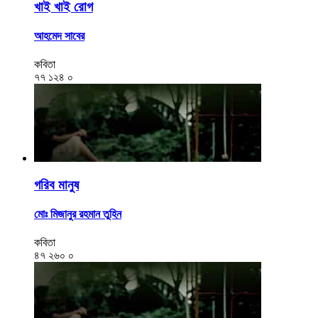
খাই খাই রোগ
আহমেদ সাবের
কবিতা
৭৭
১২৪
০
গরিব মানুষ
মোঃ মিজানুর রহমান তুহিন
কবিতা
৪৭
২৬০
০