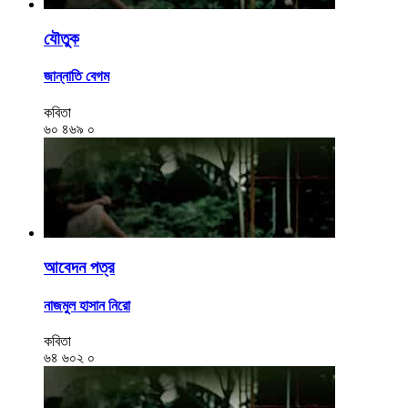
যৌতুক
জান্নাতি বেগম
কবিতা
৬০
৪৬৯
০
আবেদন পত্র
নাজমুল হাসান নিরো
কবিতা
৬৪
৬০২
০