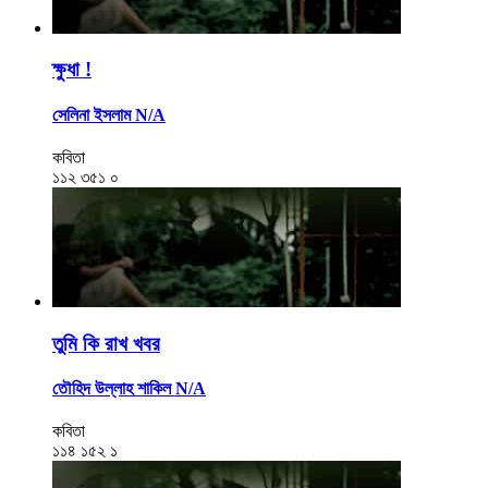
ক্ষুধা !
সেলিনা ইসলাম N/A
কবিতা
১১২
৩৫১
০
তুমি কি রাখ খবর
তৌহিদ উল্লাহ শাকিল N/A
কবিতা
১১৪
১৫২
১