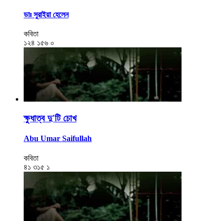
ডাঃ সুরাইয়া হেলেন
কবিতা
১২৪
১৫৬
০
ক্ষুধাত্ব দু'টি চোখ
Abu Umar Saifullah
কবিতা
৪১
৩১৫
১