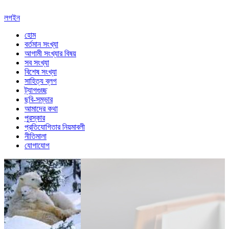
লগইন
হোম
বর্তমান সংখ্যা
আগামী সংখ্যার বিষয়
সব সংখ্যা
বিশেষ সংখ্যা
সাহিত্য ব্লগ
ট্যাগগুচ্ছ
ছবি-সম্ভার
আমাদের কথা
পুরস্কার
প্রতিযোগিতার নিয়মাবলী
নীতিমালা
যোগাযোগ