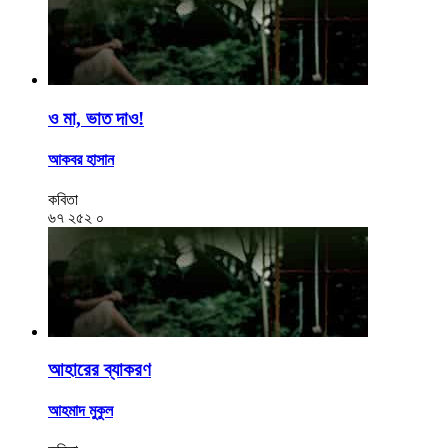
ও মা, ভাত দাও!
আকবর হাসান
কবিতা
৬৭
২৫২
০
আহারের ব্যাকরণ
আহমাদ মুকুল