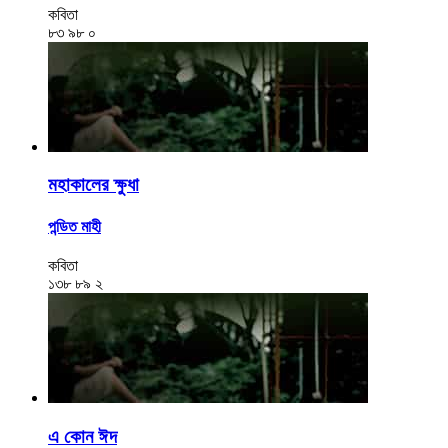
কবিতা
৮৩
৯৮
০
মহাকালের ক্ষুধা
পন্ডিত মাহী
কবিতা
১৩৮
৮৯
২
এ কোন ঈদ