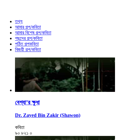
তথ্য
আমার গল্প/কবিতা
আমার বিশেষ গল্প/কবিতা
পছন্দের গল্প/কবিতা
পঠিত গল্পকবিতা
বিজয়ী গল্প/কবিতা
বেশ্যা’র ক্ষুধা
Dr. Zayed Bin Zakir (Shawon)
কবিতা
৯০
৮২১
০