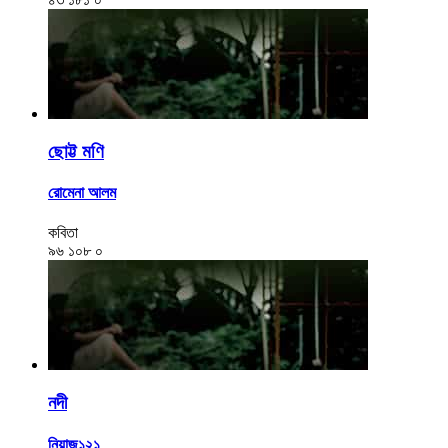
ছোট্ট মণি
রোমেনা আলম
কবিতা
৯৬
১০৮
০
নদী
নিয়াজ১২১