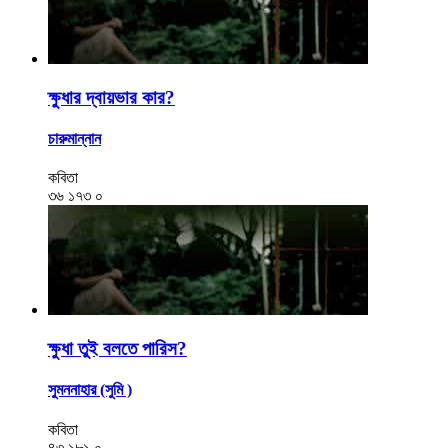
ক্ষুধার দ্বায়ভার কার?
চারুমান্নান
কবিতা
৩৬
১৭৩
০
ক্ষুধা তুই বলতে পারিস?
সুমননাহার (সুমি )
কবিতা
৪৩
১৮১
০