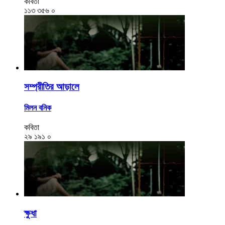
কবিতা
১১৩
৩৫৬
০
সম্প্রীতির আড়ালে
মিলন বনিক
কবিতা
২৯
১৯১
০
ক্ষুধা