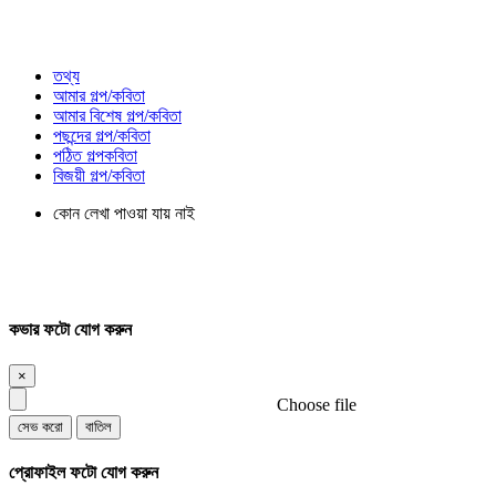
তথ্য
আমার গল্প/কবিতা
আমার বিশেষ গল্প/কবিতা
পছন্দের গল্প/কবিতা
পঠিত গল্পকবিতা
বিজয়ী গল্প/কবিতা
কোন লেখা পাওয়া যায় নাই
কভার ফটো যোগ করুন
×
Choose file
সেভ করো
বাতিল
প্রোফাইল ফটো যোগ করুন