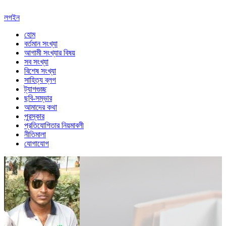
লগইন
হোম
বর্তমান সংখ্যা
আগামী সংখ্যার বিষয়
সব সংখ্যা
বিশেষ সংখ্যা
সাহিত্য ব্লগ
ট্যাগগুচ্ছ
ছবি-সম্ভার
আমাদের কথা
পুরস্কার
প্রতিযোগিতার নিয়মাবলী
নীতিমালা
যোগাযোগ