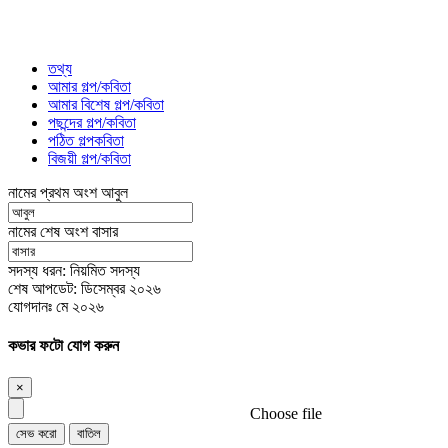
তথ্য
আমার গল্প/কবিতা
আমার বিশেষ গল্প/কবিতা
পছন্দের গল্প/কবিতা
পঠিত গল্পকবিতা
বিজয়ী গল্প/কবিতা
নামের প্রথম অংশ
আবুল
নামের শেষ অংশ
বাসার
সদস্য ধরন:
নিয়মিত সদস্য
শেষ আপডেট:
ডিসেম্বর ২০২৬
যোগদানঃ
মে ২০২৬
কভার ফটো যোগ করুন
×
Choose file
সেভ করো
বাতিল