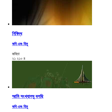
নিষিদ্ধ
কবি এবং হিমু
কবিতা
২১
২১০
৪
আমি সংখ্যালঘু বলছি
কবি এবং হিমু