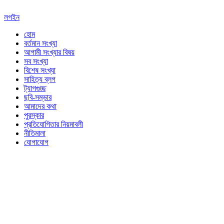
লগইন
হোম
বর্তমান সংখ্যা
আগামী সংখ্যার বিষয়
সব সংখ্যা
বিশেষ সংখ্যা
সাহিত্য ব্লগ
ট্যাগগুচ্ছ
ছবি-সম্ভার
আমাদের কথা
পুরস্কার
প্রতিযোগিতার নিয়মাবলী
নীতিমালা
যোগাযোগ