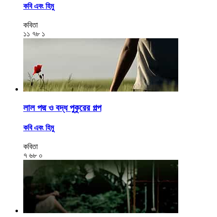
কবি এবং হিমু
কবিতা
১১
৭৮
১
লাল পদ্ম ও বদ্ধ পুকুরের গল্প
কবি এবং হিমু
কবিতা
৭
৬৮
০