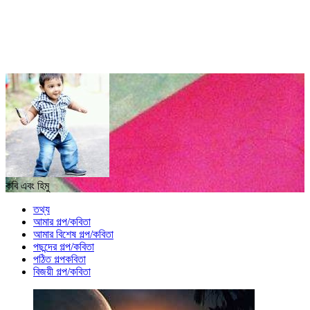
কবি এবং হিমু
তথ্য
আমার গল্প/কবিতা
আমার বিশেষ গল্প/কবিতা
পছন্দের গল্প/কবিতা
পঠিত গল্পকবিতা
বিজয়ী গল্প/কবিতা