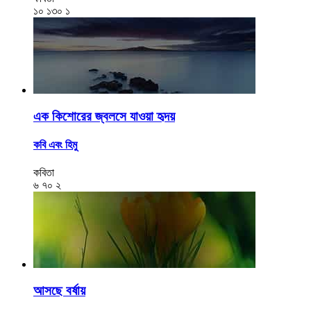
১০
১৩০
১
এক কিশোরের জ্বলসে যাওয়া হৃদয়
কবি এবং হিমু
কবিতা
৬
৭০
২
আসছে বর্ষায়