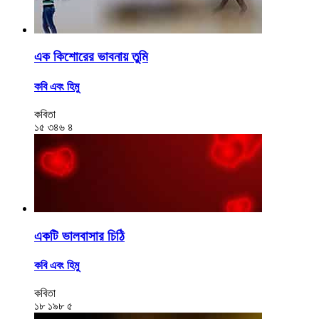
এক কিশোরের ভাবনায় তুমি
কবি এবং হিমু
কবিতা
১৫
৩৪৬
৪
একটি ভালবাসার চিঠি
কবি এবং হিমু
কবিতা
১৮
১৯৮
৫