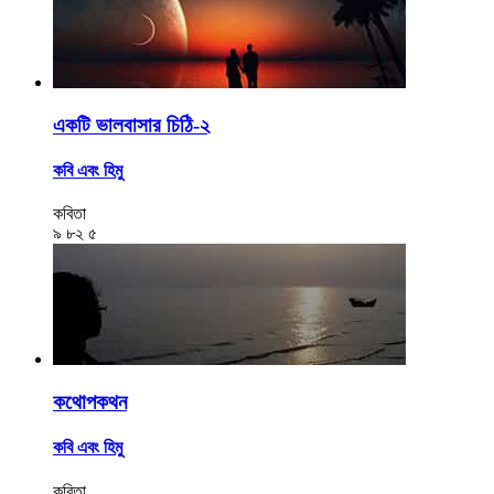
একটি ভালবাসার চিঠি-২
কবি এবং হিমু
কবিতা
৯
৮২
৫
কথোপকথন
কবি এবং হিমু
কবিতা