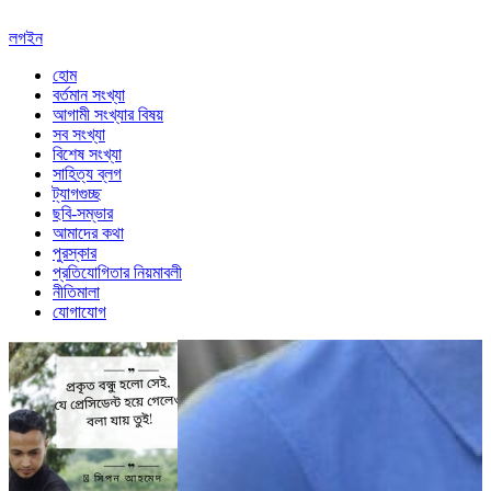
লগইন
হোম
বর্তমান সংখ্যা
আগামী সংখ্যার বিষয়
সব সংখ্যা
বিশেষ সংখ্যা
সাহিত্য ব্লগ
ট্যাগগুচ্ছ
ছবি-সম্ভার
আমাদের কথা
পুরস্কার
প্রতিযোগিতার নিয়মাবলী
নীতিমালা
যোগাযোগ