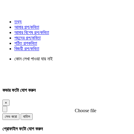
তথ্য
আমার গল্প/কবিতা
আমার বিশেষ গল্প/কবিতা
পছন্দের গল্প/কবিতা
পঠিত গল্পকবিতা
বিজয়ী গল্প/কবিতা
কোন লেখা পাওয়া যায় নাই
কভার ফটো যোগ করুন
×
Choose file
সেভ করো
বাতিল
প্রোফাইল ফটো যোগ করুন