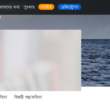
আমাদের কথা
পুরস্কার
লগইন
রেজিস্ট্রেশন
বিতা
বিজয়ী গল্প/কবিতা