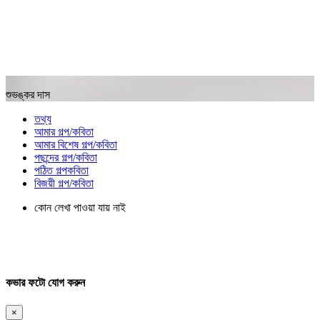
শুভঙ্কর দাস
তথ্য
আমার গল্প/কবিতা
আমার বিশেষ গল্প/কবিতা
পছন্দের গল্প/কবিতা
পঠিত গল্পকবিতা
বিজয়ী গল্প/কবিতা
কোন লেখা পাওয়া যায় নাই
কভার ফটো যোগ করুন
×