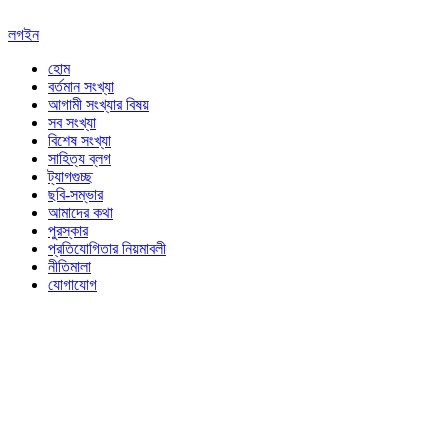
লগইন
হোম
বর্তমান সংখ্যা
আগামী সংখ্যার বিষয়
সব সংখ্যা
বিশেষ সংখ্যা
সাহিত্য ব্লগ
ট্যাগগুচ্ছ
ছবি-সম্ভার
আমাদের কথা
পুরস্কার
প্রতিযোগিতার নিয়মাবলী
নীতিমালা
যোগাযোগ