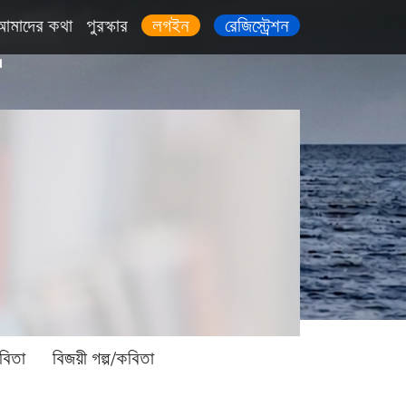
আমাদের কথা
পুরস্কার
লগইন
রেজিস্ট্রেশন
বিতা
বিজয়ী গল্প/কবিতা