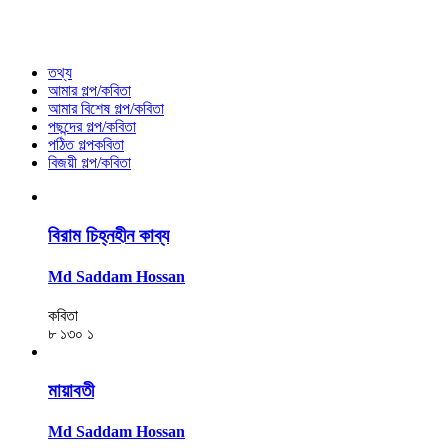
তথ্য
আমার গল্প/কবিতা
আমার বিশেষ গল্প/কবিতা
পছন্দের গল্প/কবিতা
পঠিত গল্পকবিতা
বিজয়ী গল্প/কবিতা
বিরাম চিহ্নহীন কাব্য
Md Saddam Hossan
কবিতা
৮
১৩০
১
মায়াবতী
Md Saddam Hossan