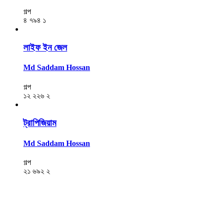
গল্প
৪
৭৯৪
১
লাইফ ইন জেল
Md Saddam Hossan
গল্প
১২
২২৬
২
ট্রাপিজিয়াম
Md Saddam Hossan
গল্প
২১
৬৯২
২