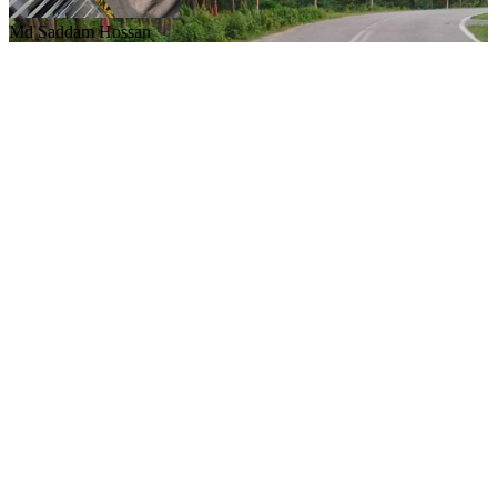
Md Saddam Hossan