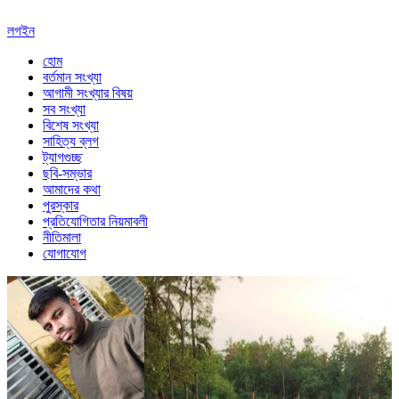
লগইন
হোম
বর্তমান সংখ্যা
আগামী সংখ্যার বিষয়
সব সংখ্যা
বিশেষ সংখ্যা
সাহিত্য ব্লগ
ট্যাগগুচ্ছ
ছবি-সম্ভার
আমাদের কথা
পুরস্কার
প্রতিযোগিতার নিয়মাবলী
নীতিমালা
যোগাযোগ