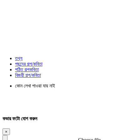
তথ্য
পছন্দের গল্প/কবিতা
পঠিত গল্পকবিতা
বিজয়ী গল্প/কবিতা
কোন লেখা পাওয়া যায় নাই
কভার ফটো যোগ করুন
×
Choose file