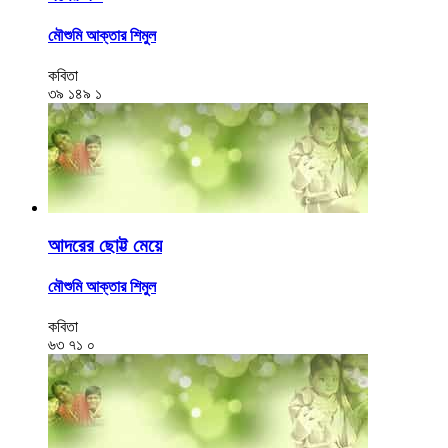
মৌশুমি আক্তার শিমুল
কবিতা
৩৯
১৪৯
১
আদরের ছোট্ট মেয়ে
মৌশুমি আক্তার শিমুল
কবিতা
৬৩
৭১
০