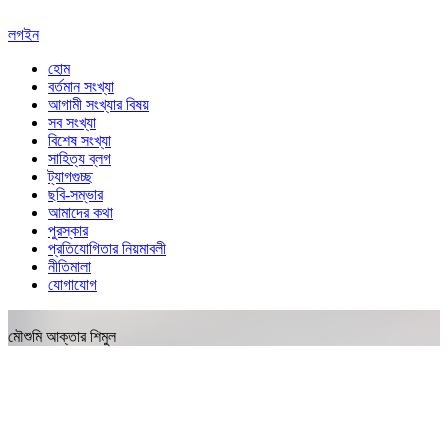
লগইন
হোম
বর্তমান সংখ্যা
আগামী সংখ্যার বিষয়
সব সংখ্যা
বিশেষ সংখ্যা
সাহিত্য ব্লগ
ট্যাগগুচ্ছ
ছবি-সম্ভার
আমাদের কথা
পুরস্কার
প্রতিযোগিতার নিয়মাবলী
নীতিমালা
যোগাযোগ
মৌশুমি আক্তার শিমুল