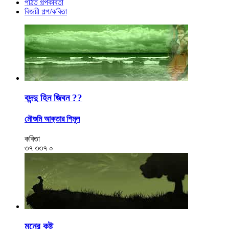
পঠিত গল্পকবিতা
বিজয়ী গল্প/কবিতা
বদন্দু হিন জিবন ??
মৌশুমি আক্তার শিমুল
কবিতা
৩৭
৩৩৭
০
মনের কষ্ট