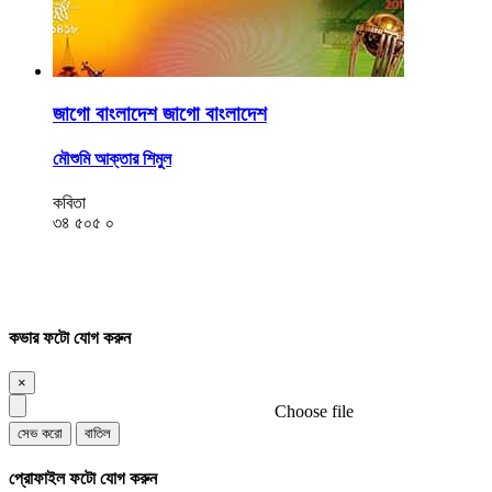
জাগো বাংলাদেশ জাগো বাংলাদেশ
মৌশুমি আক্তার শিমুল
কবিতা
৩৪
৫০৫
০
কভার ফটো যোগ করুন
×
Choose file
সেভ করো
বাতিল
প্রোফাইল ফটো যোগ করুন