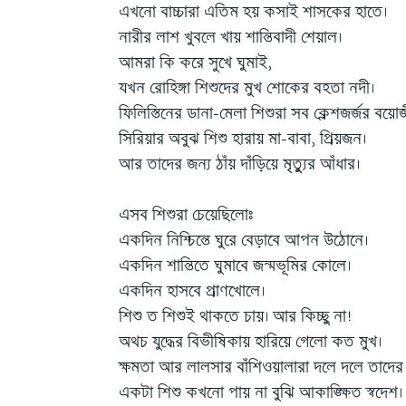
এখনো বাচ্চারা এতিম হয় কসাই শাসকের হাতে।
নারীর লাশ খুবলে খায় শান্তিবাদী শেয়াল।
আমরা কি করে সুখে ঘুমাই,
যখন রোহিঙ্গা শিশুদের মুখ শোকের বহতা নদী।
ফিলিস্তিনের ডানা-মেলা শিশুরা সব ক্লেশজর্জর বয়োজ
সিরিয়ার অবুঝ শিশু হারায় মা-বাবা, প্রিয়জন।
আর তাদের জন্য ঠাঁয় দাঁড়িয়ে মৃত্যুুর আঁধার।
এসব শিশুরা চেয়েছিলোঃ
একদিন নিশ্চিন্তে ঘুরে বেড়াবে আপন উঠোনে।
একদিন শান্তিতে ঘুমাবে জন্মভূমির কোলে।
একদিন হাসবে প্রাণখোলে।
শিশু ত শিশুই থাকতে চায়। আর কিচ্ছু না!
অথচ যুদ্ধের বিভীষিকায় হারিয়ে গেলো কত মুখ।
ক্ষমতা আর লালসার বাঁশিওয়ালারা দলে দলে তাদের
একটা শিশু কখনো পায় না বুঝি আকাঙ্ক্ষিত স্বদেশ।