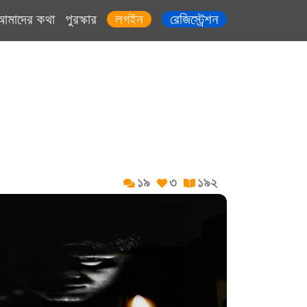
আমাদের কথা
পুরস্কার
লগইন
রেজিস্ট্রেশন
১৯
৩
১৯২