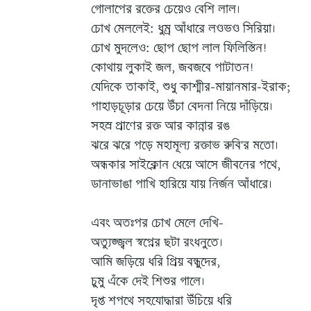
গোলাপের রক্তের চেয়েও বেশি লাল।
চোখ মেললেই: ধুম্র আঁধারে লণ্ডভণ্ড সিরিয়া।
চোখ মুদলেও: ছোপ ছোপ লাল ফিলিস্তিন!
কোথায় লুকাই জল, জবজবে পাটাতন!
যেদিকে তাকাই, শুধু কাশ্মীর-মায়ানমার-ইরাক;
পাহাড়চূড়ার চেয়ে উঁচা বেদনা নিয়ে দাঁড়িয়ে।
সহস্র প্রাণের রক্ত আর কান্নার রঙ
ঝরে ঝরে পড়ে মহামূল্য রক্তাভ রুবি'র মতো।
অন্ধকার সাইক্লোন ধেয়ে আসে জীবনের পথে,
ডানাভাঙা পাখি হারিয়ে যায় নির্জন আঁধারে।
এবং অতঃপর চোখ মেলে দেখি-
অত্যুজ্জ্বল স্বপ্নের ছটা রংধনুতে।
আমি জড়িয়ে ধরি প্রিয় বন্ধুদের,
চুমু এঁকে দেই শিশুর গালে।
দৃপ্ত শপথে সহযোদ্ধারা উঁচিয়ে ধরি