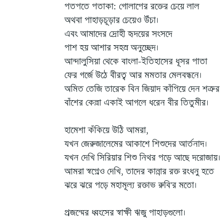
পতপতে পতাকা: গোলাপের রক্তের চেয়ে লাল
অথবা পাহাড়চূড়ার চেয়েও উঁচা।
এবং আমাদের দ্রোহী হৃদয়ের সংসদে
পাশ হয় আশার সহস্র অনুচ্ছেদ।
আন্দালুসিয়া থেকে বাংলা-ইতিহাসের ধূসর পাতা
ফের গর্জে উঠে বীরত্ব আর মমতার মেলবন্ধনে।
অমিত তেজি তারেক বিন জিয়াদ কাঁপিয়ে দেন শত্রুর
বাঁশের কেল্লা একাই আগলে ধরেন বীর তিতুমীর।
হামেশা কঁকিয়ে উঠি আমরা,
যখন জেরুজালেমের আকাশে শিশুদের আর্তনাদ।
যখন দেখি সিরিয়ার শিশু নিথর পড়ে আছে দরোজায়।
আমরা স্বপ্নেও দেখি, তাদের কান্নার রক্ত রংধনু হতে
ঝরে ঝরে পড়ে মহামূল্য রক্তাভ রুবি'র মতো।
প্রজন্মের ধ্বংসের স্বাক্ষী ঋজু পাহাড়গুলো।