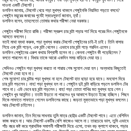
দাওনা একটি টেবলেট।
ডলফিন জানায়, টেবলেট খেয়ে পড়া মুখস্থ থাকলে পেঙ্গুইনকি নিয়মিত পড়তে বসবে?
পেঙ্গুইন ময়ূরের জবাবের পূর্বেই স্বতঃস্ফূর্ত জানান, হ্যাঁ।
ডলফিন বলেন, তাহলেতো তোমার কথার পরীক্ষা নেয়া দরকার।
পেঙ্গুইন পরীক্ষা দিতে রাজি। পরীক্ষা স্বরুপ চার ঘন্টা পড়ার শর্ত দিয়ে পরের দিন পেঙ্গুইনকে
আসতে বললেন।
যতই মাথা ব্যথা করুক, পড়া মুখস্থ করার টেবলেট পেঙ্গুইনের চাই-ই চাই। তিনি বাসায়
গিয়ে এক ঘন্টা পড়েন, এক ঘন্টা খেলেন। এভাবে চার ঘন্টা পড়ে পরদিন এলেন।
ডলফিন পেঙ্গুইনের এরুপ কথায় বিশ্বাসী হলেন না। কেননা পেঙ্গুইন কী পড়েছিলেন ?
বলতে পারলেন না। বিধায় তাকে আরো একদিন সময় বাড়িয়ে দেয়া হয়।
সেদিনও পেঙ্গুইন পড়া মুখস্থ করতে না পারায় শেষ সুযোগ দেয়া হল। অন্যথায় কিছুতেই
টেবলেট দেয়া হবে না।
শেষ সুযোগ! চার ঘন্টায় পড়া মুখস্থ না হলে টেবলেট হাত ছাড়া হয়ে যাবে। মনযোগ দিয়ে
চার ঘন্টা পড়লেন। নাহ! পড়া মুখস্থ হল না। পেঙ্গুইন দুই ঘন্টা বাড়িয়ে পড়লে ডলফিন টের
পাবে না। এউ ভেবে ছয় ঘন্টা পড়লেন। বাহ! পড়া তোতা পাখির মত মুখস্থ হয়ে গেল।
পেঙ্গুইন খুব আনন্দিত। ততটা উড়তে না পারলেও দূর আকাশে উড়তে ইচ্ছে হচ্ছিল। পিছন
দিকে লাফাতে লাফাতে গেলেন ডলফিলের কাছে। জড়তা মুক্তভাবে পড়া মুখস্থ বললেন।
আর টেবলেট চাইলেন।
ডলফিন জানান, তিন দিনের সাধনায় তুমি মাত্র ছোট্ট্র একটি টেবলেট পাবে। এতে বেশিদিন
কাজ করবে না। আর টেবলেট একটির বেশি কাজেও আসে না। তারচেয়ে ভাল, তুমি এভাবে
পাঁচ বছর কষ্ট করে প্রাথমিক সমাপনী পরীক্ষাটা দিয়ে এসো, তখন বড় ক্লাশে থাকবে, পড়ার