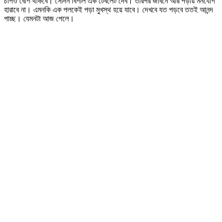
চাপও বেশি থাকবে। সেদিন বিশাল এক টেবলেট দেব। তারপর জীবনে আর পড়ায় মনযোগ
হারাবে না। এমনকি এক পলকেই পড়া মুখস্থ হয়ে যাবে। দেখবে যত পড়বে ততই আনন্দ
পাচ্ছ। যেমনটা আজ পেলে।