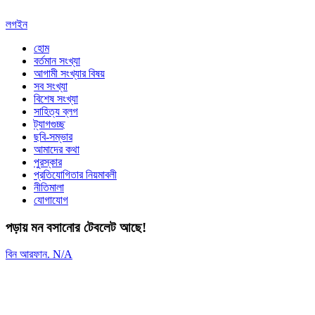
লগইন
হোম
বর্তমান সংখ্যা
আগামী সংখ্যার বিষয়
সব সংখ্যা
বিশেষ সংখ্যা
সাহিত্য ব্লগ
ট্যাগগুচ্ছ
ছবি-সম্ভার
আমাদের কথা
পুরস্কার
প্রতিযোগিতার নিয়মাবলী
নীতিমালা
যোগাযোগ
পড়ায় মন বসানোর টেবলেট আছে!
বিন আরফান. N/A