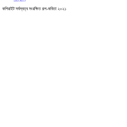
কপিরাইট সর্বস্বত্ব সংরক্ষিত গল্প-কবিতা ২০২১