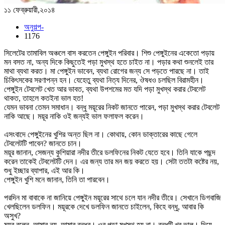
১১ ফেব্রুয়ারী,২০১৪
অনুগল্প-
1176
সিলেটের তামাবিল অঞ্চলে বাস করতেন পেঙ্গুইন পরিবার। শিশু পেঙ্গুইনের একেতো পড়ায়
মন বসত না, অন্য দিকে কিছুতেই পড়া মুখস্থ হতে চাইত না। পড়ার কথা শুনলেই তার
মাথা ব্যথা করত। মা পেঙ্গুইন ভাবেন, ব্যথা রোগের জন্য সে পড়তে পারছে না। তাই
চিকিৎসকের সরণাপন্ন হন। যেহেতু ব্যথা নিত্য দিনের, ঔষধও চলছিল বিরামহীন।
পেঙ্গুইন টেবলেট খেত আর ভাবত, ব্যথা উপশমের মত যদি পড়া মুখস্থ করার টেবলেট
থাকত, তাহলে কতইনা ভাল হত!
যেমন ভাবনা তেমন সমাধান। বন্ধু ময়ূরের নিকট জানতে পারেন, পড়া ম
ুখস্থ করার টেবলেট
নাকি আছে। ময়ূর নাকি ওই জন্যই ভাল ফলাফল করেন।
এসংবাদে পেঙ্গুইনের খুশির অন্ত ছিল না। কোথায়, কোন ডাক্তারের কাছে গেলে
টেবলেটটি পাবেন? জানতে চান।
ময়ূর জানান, সেজন্য কুশিয়ারা নদীর তীরে ডলফিনের নিকট যেতে হবে। তিনি যাকে পছন্দ
করেন তাকেই টেবলেটটি দেন। এর জন্য তার মন জয় করতে হয়। সেটা ততটা কষ্টের নয়,
শুধু ইচ্ছার ব্যাপার, এই আর কি।
পেঙ্গুইন খুশি মনে জানান, তিনি তা পারবেন।
পরদিন মা বাবাকে না জানিয়ে পেঙ্গুইন ময়ূরের সাথে চলে যান নদীর তীরে। সেখানে ডিগবাজি
খেলছিলেন ডলফিন। ময়ূরকে দেখে ডলফিন জানতে চাইলেন, কিহে বন্ধু, আবার কি
অসুখ?
ময়ূর বলেন, আমার নয়, আমার বন্ধুর। ওর পড়া মুখস্থ হয় না। বন্ধুটি খুব ভাল। দিয়ে