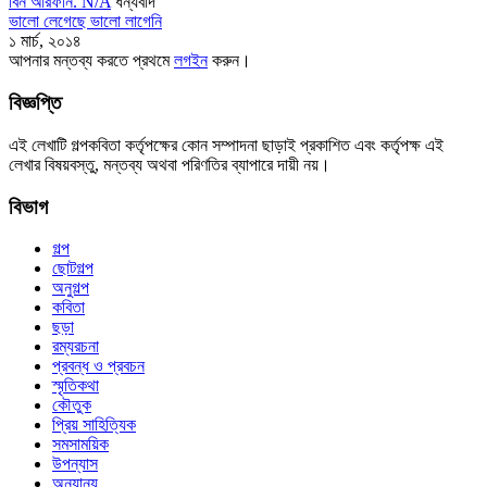
বিন আরফান. N/A
ধন্যবাদ
ভালো লেগেছে
ভালো লাগেনি
১ মার্চ, ২০১৪
আপনার মন্তব্য করতে প্রথমে
লগইন
করুন।
বিজ্ঞপ্তি
এই লেখাটি গল্পকবিতা কর্তৃপক্ষের কোন সম্পাদনা ছাড়াই প্রকাশিত এবং কর্তৃপক্ষ এই
লেখার বিষয়বস্তু, মন্তব্য অথবা পরিণতির ব্যাপারে দায়ী নয়।
বিভাগ
গল্প
ছোটগল্প
অনুগল্প
কবিতা
ছড়া
রম্যরচনা
প্রবন্ধ ও প্রবচন
স্মৃতিকথা
কৌতুক
প্রিয় সাহিত্যিক
সমসাময়িক
উপন্যাস
অন্যান্য